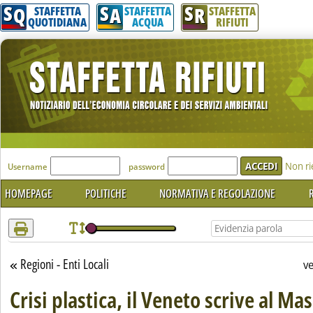
S
S
S
Attenzione! Esegui l'accesso per lèggere interamente la notizia.
Q
A
R
STAFFETTA
STAFFETTA
STAFFETTA
QUOTIDIANA
ACQUA
RIFIUTI
'Modulo Login per accedere'
Non ri
Username
password
HOMEPAGE
POLITICHE
NORMATIVA E REGOLAZIONE
R
Regioni - Enti Locali
Torna alla sezione
v
Crisi plastica, il Veneto scrive al Ma