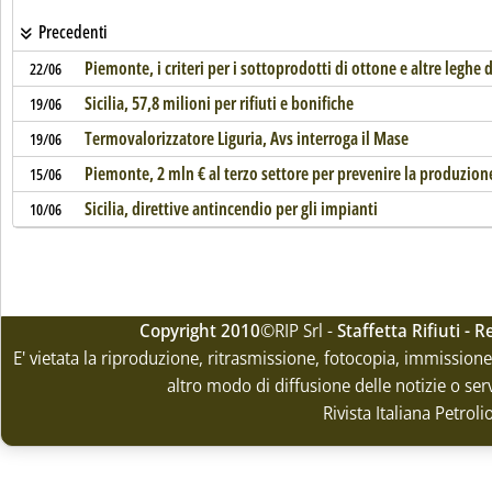
Precedenti
Piemonte, i criteri per i sottoprodotti di ottone e altre leghe 
22/06
Sicilia, 57,8 milioni per rifiuti e bonifiche
19/06
Termovalorizzatore Liguria, Avs interroga il Mase
19/06
Piemonte, 2 mln € al terzo settore per prevenire la produzione 
15/06
Sicilia, direttive antincendio per gli impianti
10/06
Copyright 2010
©RIP Srl -
Staffetta Rifiuti -
E' vietata la riproduzione, ritrasmissione, fotocopia, immissione 
altro modo di diffusione delle notizie o ser
Rivista Italiana Petrol