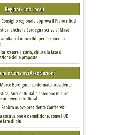
Regioni - Enti Locali
Consiglio regionale approva il Piano rifiuti
astica, anche la Sardegna scrive al Mase
 adottato il nuovo Ddl per l’economia
e
orizzatore Liguria, chiusa la fase di
azione delle proposte
iende Consorzi Associazioni
 il progetto Colle Verde ad Albano'
, Marco Bordignon confermato presidente
astica, Anci e Utilitalia chiedono misure
e interventi strutturali
l Fabbro nuovo presidente Confservizi
da costruzione e demolizione, come l’UE
e fare di più