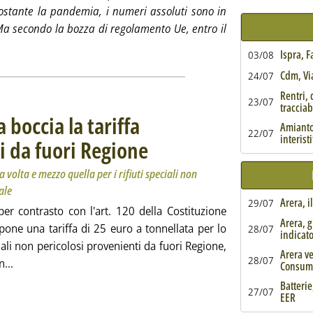
ostante la pandemia, i numeri assoluti sono in
Ma secondo la bozza di regolamento Ue, entro il
'Pile domestiche, nel 2020 aumenta la raccolta. Ma dalla UE targ
Ispra, 
03/08
Cdm, Via
24/07
Rentri, 
23/07
tracciabi
 boccia la tariffa
Amianto,
22/07
interist
ti da fuori Regione
. Sottotitolo: La Regione aveva imposto una tariffa
. Pubblicata venerdì 30 aprile 2021 alle 15.23.
volta e mezzo quella per i rifiuti speciali non
ale
Arera, i
29/07
per contrasto con l'art. 120 della Costituzione
Arera, g
one una tariffa di 25 euro a tonnellata per lo
28/07
indicat
iali non pericolosi provenienti da fuori Regione,
Arera ve
28/07
Leggi tutta la notizia: 'Valle D'Aosta, Consulta boccia la tari
...
Consum
ia
Batterie
27/07
EER