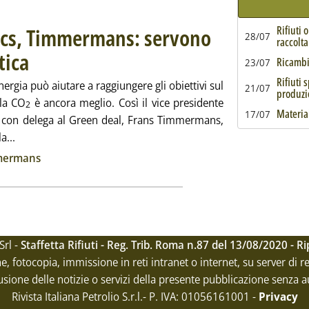
 Ccs, Timmermans: servono
Rifiuti 
28/07
raccolta
tica
. Pubblicata venerdì 30 aprile 2021 alle 13.15.
Ricambi 
23/07
Rifiuti 
nergia può aiutare a raggiungere gli obiettivi sul
21/07
produzi
lla CO
è ancora meglio. Così il vice presidente
2
Material
17/07
 con delega al Green deal, Frans Timmermans,
Leggi tutta la notizia: 'Termovalorizzatori e Ccs, Timmerman
a...
ia
mmermans
Srl -
Staffetta Rifiuti - Reg. Trib. Roma n.87 del 13/08/2020 - 
ne, fotocopia, immissione in reti intranet o internet, su server di 
usione delle notizie o servizi della presente pubblicazione senza a
Rivista Italiana Petrolio S.r.l.- P. IVA: 01056161001
-
Privacy