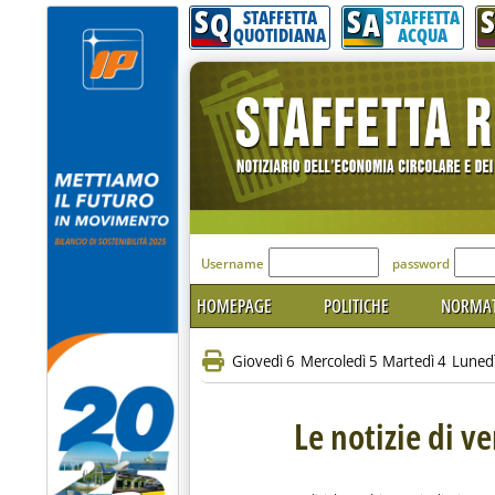
S
S
S
Q
A
STAFFETTA
STAFFETTA
QUOTIDIANA
ACQUA
'Modulo Login per acceder
Username
password
HOMEPAGE
POLITICHE
NORMAT
Giovedì 6
Mercoledì 5
Martedì 4
Luned
Le notizie di v