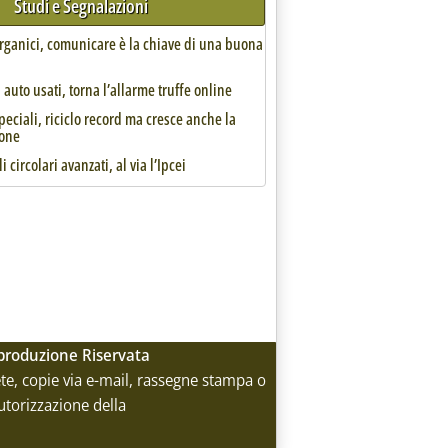
Studi e Segnalazioni
organici, comunicare è la chiave di una buona
auto usati, torna l’allarme truffe online
speciali, riciclo record ma cresce anche la
one
i circolari avanzati, al via l’Ipcei
s: servono per la neutralità climatica'
Riproduzione Riservata
rete, copie via e-mail, rassegne stampa o
utorizzazione della