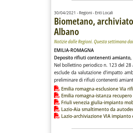
30/04/2021
- Regioni - Enti Locali
Biometano, archiviato 
Albano
. Sottotitolo: Notizie dalle Regioni. Qu
. Pubblicata venerdì 30 aprile 2021 al
Notizie dalle Regioni. Questa settimana dai 
EMILIA-ROMAGNA
Deposito rifiuti contenenti amianto, 
Nel bollettino periodico n. 123 del 28 
esclude da valutazione d'impatto amb
preliminare di rifiuti contenenti amiant
Lista allegati PDF alla notiz
Emilia romagna-esclusione Via rif
Emilia romagna-istanza recupero r
Friuli venezia giulia-impianto mob
Lazio-Aia smaltimento da autode
Lazio-archiviazione VIA impiant