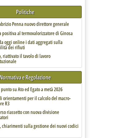
Politiche
et differenziata "troppo ambiziosi" '
Fabrizio Penna nuovo direttore generale
 positiva al termovalorizzatore di Ginosa
da oggi online i dati aggregati sulla
lità dei rifiuti
 riattivato il tavolo di lavoro
ituzionale
 di una volta e mezzo quella per i rifiuti speciali non pericolosi provenienti dal territorio regio
Normativa e Regolazione
l punto su Ato ed Egato a metà 2026
li orientamenti per il calcolo del macro-
ore R3
rso riassetto con nuova divisione
ffa maggiorata per i rifiuti da fuori Regione '
atori
, chiarimenti sulla gestione dei nuovi codici