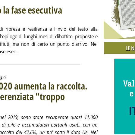
 la fase esecutiva
. Sottotitolo: Il dibattito al webinar Conai
. Pubblicata venerdì 30 aprile 2021 alle 17.59.
 ripresa e resilienza e l'invio del testo alla
pilogo di lunghi mesi di dibattito, proposte e
rifiuti, ma non di certo un punto d'arrivo. Nei
LE 
Leggi tutta la notizia: 'Piano di ripresa, verso la fase 
se esec...
rgio
020 aumenta la raccolta.
ferenziata "troppo
e 2021 alle 15.38.
, nel 2019, sono state recuperate quasi 11.000
 di pile e accumulatori portatili usati, con un
accolta del 42,6%, un po' sotto il dato Ue. Nel