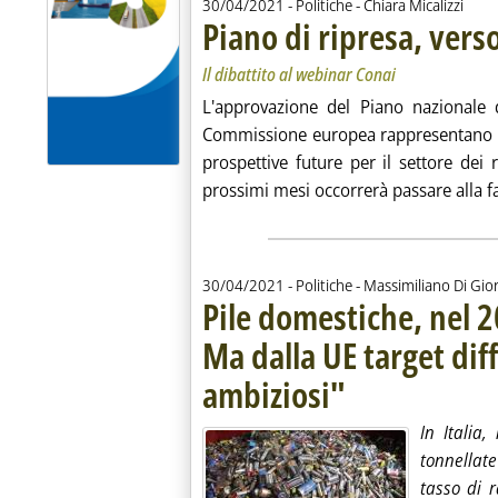
di:
30/04/2021
- Politiche -
Chiara Micalizzi
Piano di ripresa, verso
Il dibattito al webinar Conai
L'approvazione del Piano nazionale di
Commissione europea rappresentano l'e
prospettive future per il settore dei 
prossimi mesi occorrerà passare alla fa
di:
30/04/2021
- Politiche -
Massimiliano Di Gio
Pile domestiche, nel 2
Ma dalla UE target dif
ambiziosi"
. Pubblicata venerdì 30 april
In Italia
tonnellate
tasso di r