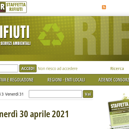
R
STAFFETTA
RIFIUTI
e'
Non riesco ad accedere
Ricerca
IVA E REGOLAZIONE
REGIONI - ENTI LOCALI
AZIENDE CONSORZ
ì 3
Venerdì 31
enerdì 30 aprile 2021