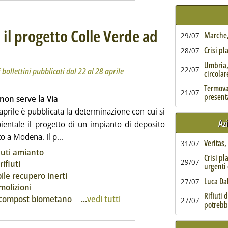
il progetto Colle Verde ad
Marche, 
29/07
esta settimana dai bollettini pubblicati dal 22 al 28 aprile
le 14.44.
Crisi pl
28/07
Umbria,
22/07
bollettini pubblicati dal 22 al 28 aprile
circolar
Termoval
21/07
present
non serve la Via
aprile è pubblicata la determinazione con cui si
Az
ientale il progetto di un impianto di deposito
Leggi tutta la notizia: 'Biometano, archiviato
o a Modena. Il p...
Veritas
31/07
ia
iuti amianto
Crisi pl
29/07
ifiuti
urgenti 
ile recupero inerti
Luca Da
27/07
molizioni
Rifiuti 
o compost biometano
...
vedi tutti
27/07
potrebb