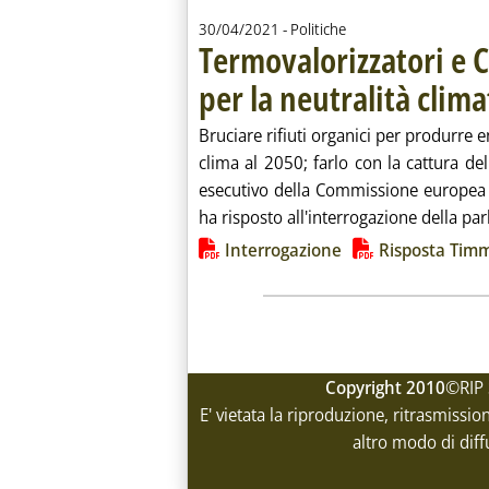
30/04/2021
- Politiche
Termovalorizzatori e
per la neutralità clima
Bruciare rifiuti organici per produrre e
clima al 2050; farlo con la cattura de
esecutivo della Commissione europea
ha risposto all'interrogazione della parl
Lista allegati PDF alla notiz
Interrogazione
Risposta Ti
Copyright 2010
©RIP 
E' vietata la riproduzione, ritrasmissio
altro modo di diff