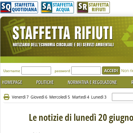
S
S
S
Q
A
R
STAFFETTA
STAFFETTA
STAFFETTA
QUOTIDIANA
ACQUA
RIFIUTI
'Modulo Login per accedere'
Non ri
Username
password
HOMEPAGE
POLITICHE
NORMATIVA E REGOLAZIONE
R
Venerdì 7
Giovedì 6
Mercoledì 5
Martedì 4
Lunedì 3
Le notizie di lunedì 20 giugn