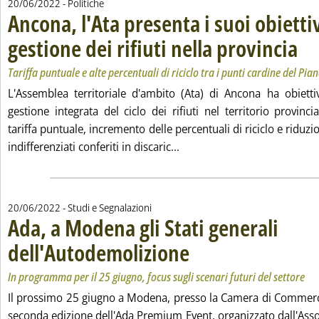
20/06/2022
- Politiche
Ancona, l'Ata presenta i suoi obiettiv
gestione dei rifiuti nella provincia
. Sott
. Pubb
Tariffa puntuale e alte percentuali di riciclo tra i punti cardine del Pi
L'Assemblea territoriale d'ambito (Ata) di Ancona ha obietti
gestione integrata del ciclo dei rifiuti nel territorio provinci
tariffa puntuale, incremento delle percentuali di riciclo e riduzio
Leggi tutta la notizia: 'Anco
indifferenziati conferiti in discaric...
20/06/2022
- Studi e Segnalazioni
Ada, a Modena gli Stati generali
dell'Autodemolizione
. Sottotitolo: In programma per il 25 gi
. Pubblicata lunedì 20 giugno 2022 all
In programma per il 25 giugno, focus sugli scenari futuri del settore
Il prossimo 25 giugno a Modena, presso la Camera di Commercio 
seconda edizione dell'Ada Premium Event, organizzato dall'Asso