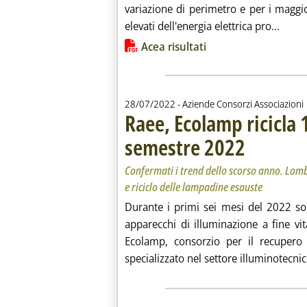
variazione di perimetro e per i maggio
Leggi 
elevati dell'energia elettrica pro...
Lista allegati PDF alla notiz
Acea risultati
28/07/2022
- Aziende Consorzi Associazioni
Raee, Ecolamp ricicla 
semestre 2022
. Sottotitolo: Conf
. Pubblicata gioved
Confermati i trend dello scorso anno. Lomb
e riciclo delle lampadine esauste
Durante i primi sei mesi del 2022 sono
apparecchi di illuminazione a fine v
Ecolamp, consorzio per il recupero d
specializzato nel settore illuminotecnico