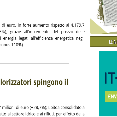
itolo: I risultati al 30 giugno
icata giovedì 28 luglio 2022 alle 16.18.
i di euro, in forte aumento rispetto ai 4.179,7
%), grazie all'incremento del prezzo delle
 energia legati all'efficienza energetica negli
LE 
Leggi tutta la notizia: 'Hera, Ebitda +3,3% '
erbonus 110%)...
ia
lorizzatori spingono il
no
22 alle 13.43.
7 milioni di euro (+28,7%); Ebitda consolidato a
o al settore idrico e ai rifiuti, per effetto della