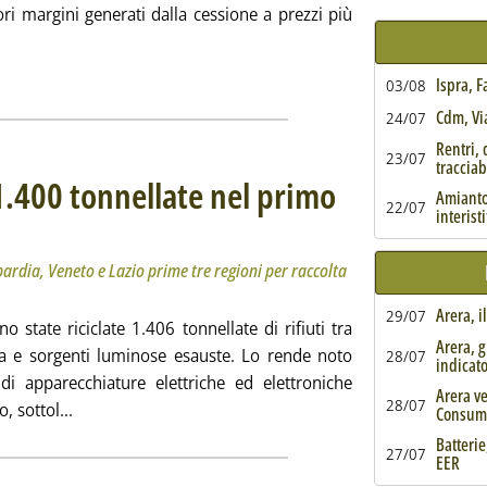
ri margini generati dalla cessione a prezzi più
tutta la notizia: 'Acea, idrico e termovalorizzatori spingono il 
ia
Ispra, 
03/08
Cdm, Via
24/07
Rentri, 
23/07
tracciabi
1.400 tonnellate nel primo
Amianto,
22/07
interist
ermati i trend dello scorso anno. Lombardia, Veneto e Lazio prime tre regioni per raccolta e ri
ì 28 luglio 2022 alle 13.17.
ardia, Veneto e Lazio prime tre regioni per raccolta
Arera, i
29/07
 state riciclate 1.406 tonnellate di rifiuti tra
Arera, g
ita e sorgenti luminose esauste. Lo rende noto
28/07
indicat
i apparecchiature elettriche ed elettroniche
Arera ve
28/07
Leggi tutta la notizia: 'Raee, Ecolamp ricicla 1.400 t
, sottol...
Consum
Batterie
27/07
EER