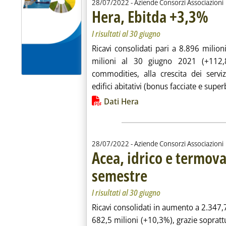
28/07/2022
- Aziende Consorzi Associazioni
Hera, Ebitda +3,3%
. Sottot
. Pubbl
I risultati al 30 giugno
Ricavi consolidati pari a 8.896 milion
milioni al 30 giugno 2021 (+112,8
commodities, alla crescita dei servizi
edifici abitativi (bonus facciate e sup
Lista allegati PDF alla notiz
Dati Hera
28/07/2022
- Aziende Consorzi Associazioni
Acea, idrico e termova
semestre
. Sottotitolo: I risultati al 30 giug
. Pubblicata giovedì 28 luglio 20
I risultati al 30 giugno
Ricavi consolidati in aumento a 2.347,
682,5 milioni (+10,3%), grazie soprattutt