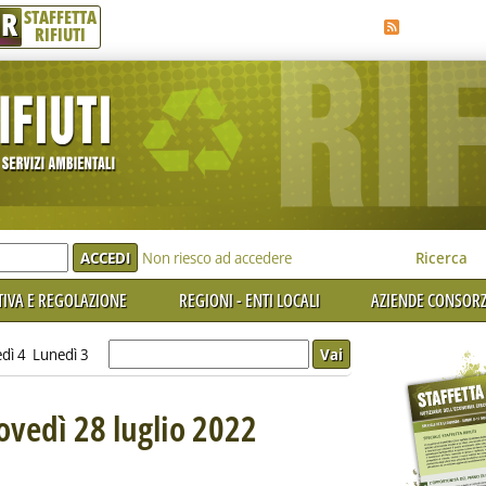
R
STAFFETTA
RIFIUTI
e'
Non riesco ad accedere
Ricerca
IVA E REGOLAZIONE
REGIONI - ENTI LOCALI
AZIENDE CONSORZ
dì 4
Lunedì 3
iovedì 28 luglio 2022