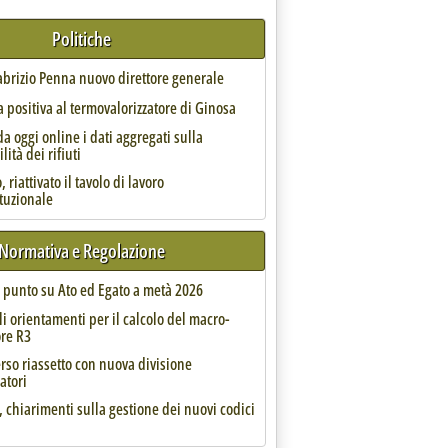
Politiche
semestre '
Fabrizio Penna nuovo direttore generale
 positiva al termovalorizzatore di Ginosa
da oggi online i dati aggregati sulla
lità dei rifiuti
 riattivato il tavolo di lavoro
ituzionale
ciclo delle lampadine esauste
Normativa e Regolazione
l punto su Ato ed Egato a metà 2026
li orientamenti per il calcolo del macro-
ore R3
rso riassetto con nuova divisione
onnellate nel primo semestre 2022'
atori
, chiarimenti sulla gestione dei nuovi codici