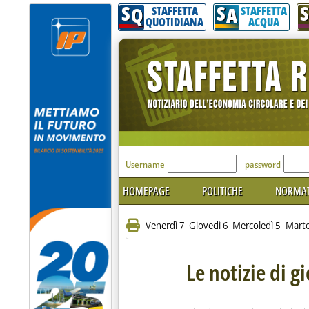
S
S
S
Q
A
STAFFETTA
STAFFETTA
QUOTIDIANA
ACQUA
'Modulo Login per acceder
Username
password
HOMEPAGE
POLITICHE
NORMAT
Venerdì 7
Giovedì 6
Mercoledì 5
Marte
Le notizie di g