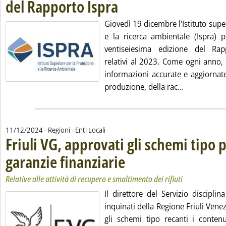
del Rapporto Ispra
. Pubblicata mercoledì 11 dicembre 2024 all
Giovedì 19 dicembre l'Istituto supe
e la ricerca ambientale (Ispra) p
ventiseiesima edizione del Rapp
relativi al 2023. Come ogni anno,
informazioni accurate e aggiornat
Leggi tutta 
produzione, della rac...
11/12/2024
- Regioni - Enti Locali
Friuli VG, approvati gli schemi tipo p
garanzie finanziarie
. Sottotitolo: Relative alle attività di recu
. Pubblicata mercoledì 11 dicembre 2024 
Relative alle attività di recupero e smaltimento dei rifiuti
Il direttore del Servizio disciplina
inquinati della Regione Friuli Vene
gli schemi tipo recanti i contenu