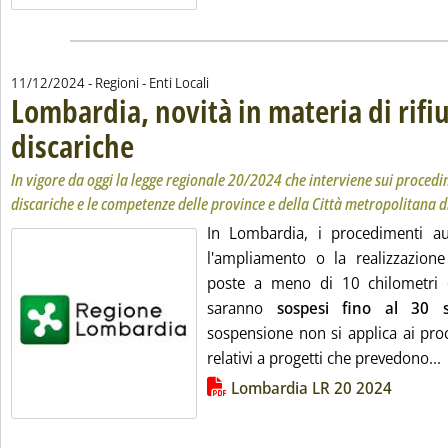
11/12/2024
- Regioni - Enti Locali
Lombardia, novità in materia di rifiu
discariche
. Sottotitolo: In vigore da oggi la legge regionale 20/2024 che int
. Pubblicata mercoledì 11 dicembre 2024 alle 13.52.
In vigore da oggi la legge regionale 20/2024 che interviene sui procedim
discariche e le competenze delle province e della Città metropolitana 
In Lombardia, i procedimenti auto
l'ampliamento o la realizzazio
poste a meno di 10 chilometri d
saranno
sospesi fino al 30 
sospensione non si applica ai proc
L
relativi a progetti che prevedono...
Lista allegati PDF alla notizia
Lombardia LR 20 2024