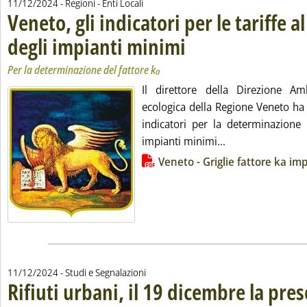
11/12/2024
- Regioni - Enti Locali
Veneto, gli indicatori per le tariffe a
degli impianti minimi
. Sottotitolo: Per la determinazione de
. Pubblicata mercoledì 11 dicembre 2
Per la determinazione del fattore k
a
Il direttore della Direzione Am
ecologica della Regione Veneto ha 
indicatori per la determinazione 
Leggi tutta la not
impianti minimi...
Lista allegati PDF alla notizia
Veneto - Griglie fattore ka im
11/12/2024
- Studi e Segnalazioni
Rifiuti urbani, il 19 dicembre la pre