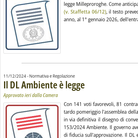
legge Milleproroghe. Come anticipa
(v. Staffetta 06/12)
, il testo prev
anno, al 1° gennaio 2026, dell'entrat
11/12/2024
- Normativa e Regolazione
Il DL Ambiente è legge
. Sottotitolo: Approvato ieri dalla C
. Pubblicata mercoledì 11 dicembre 
Approvato ieri dalla Camera
Con 141 voti favorevoli, 81 contrari
tardo pomeriggio l'assemblea dell
in via definitiva il disegno di conv
153/2024 Ambiente. Il governo ave
di fiducia sull'approvazione. Il DL 