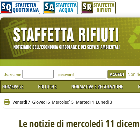
S
S
S
Q
A
R
STAFFETTA
STAFFETTA
STAFFETTA
QUOTIDIANA
ACQUA
RIFIUTI
'Modulo Login per accedere'
Non ri
Username
password
HOMEPAGE
POLITICHE
NORMATIVA E REGOLAZIONE
R
Venerdì 7
Giovedì 6
Mercoledì 5
Martedì 4
Lunedì 3
Le notizie di mercoledì 11 dice