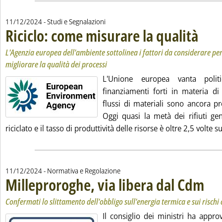
11/12/2024
- Studi e Segnalazioni
Riciclo: come misurare la qualità
. Sottotit
. Pubblic
L'Agenzia europea dell'ambiente sottolinea i fattori da considerare pe
migliorare la qualità dei processi
L'Unione europea vanta polit
finanziamenti forti in materia di 
flussi di materiali sono ancora pr
Oggi quasi la metà dei rifiuti ge
riciclato e il tasso di produttività delle risorse è oltre 2,5 volte su
11/12/2024
- Normativa e Regolazione
Milleproroghe, via libera dal Cdm
. Sottot
. Pubbl
Confermati lo slittamento dell'obbligo sull'energia termica e sui rischi 
Il consiglio dei ministri ha appro