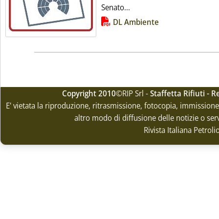
Leggi tutta la notizia: 'I
Senato...
Lista allegati PDF alla notizia
DL Ambiente
Copyright 2010
©RIP Srl -
Staffetta Rifiuti -
E' vietata la riproduzione, ritrasmissione, fotocopia, immissione 
altro modo di diffusione delle notizie o ser
Rivista Italiana Petrol