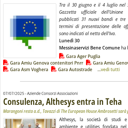
Tra il 30 giugno e il 4 luglio ne
Gazzetta ufficiale dell'Union
pubblicati 31 nuovi bandi e tre 
termini di presentazione delle off
sono indicati al netto dell'Iva.
Lunedì 30
Messinaservizi Bene Comune
ha b
Lista allegati PDF alla notizia
Gara Ager Puglia
Gara Amiu Genova contenitori Pnrr
Gara Amiu Geno
Gara Asm Voghera
Gara Autostrade
...
vedi tutti
07/07/2025
- Aziende Consorzi Associazioni
Consulenza, Althesys entra in Teha
. So
. Pu
Marangoni resta a.d., Tavazzi di The European House Ambrosetti sarà 
Althesys, la società di studi e
ambiente e utilities fondata ne