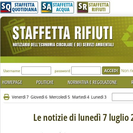
S
S
S
Q
A
R
STAFFETTA
STAFFETTA
STAFFETTA
QUOTIDIANA
ACQUA
RIFIUTI
'Modulo Login per accedere'
Non ri
Username
password
HOMEPAGE
POLITICHE
NORMATIVA E REGOLAZIONE
R
Venerdì 7
Giovedì 6
Mercoledì 5
Martedì 4
Lunedì 3
Le notizie di lunedì 7 luglio