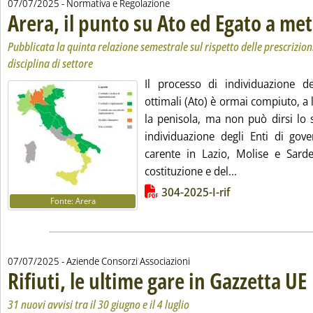
07/07/2025
- Normativa e Regolazione
Arera, il punto su Ato ed Egato a me
Pubblicata la quinta relazione semestrale sul rispetto delle prescrizioni
disciplina di settore
Il processo di individuazione deg
ottimali (Ato) è ormai compiuto, a l
la penisola, ma non può dirsi lo 
individuazione degli Enti di gove
carente in Lazio, Molise e Sarde
Leggi tutta la 
costituzione e del...
Lista allegati PDF alla notizia
304-2025-I-rif
Fonte: Arera
07/07/2025
- Aziende Consorzi Associazioni
Rifiuti, le ultime gare in Gazzetta UE
. 
. 
31 nuovi avvisi tra il 30 giugno e il 4 luglio