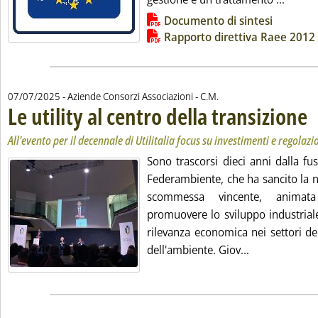
Lista allegati PDF alla notizia
Documento di sintesi
Rapporto direttiva Raee 2012
di:
07/07/2025
- Aziende Consorzi Associazioni -
C.M.
Le utility al centro della transizione
. S
. P
All'evento per il decennale di Utilitalia focus su investimenti e regolazi
Sono trascorsi dieci anni dalla fus
Federambiente, che ha sancito la nas
scommessa vincente, animat
promuovere lo sviluppo industriale
rilevanza economica nei settori del
Leggi tutta la
dell'ambiente. Giov...