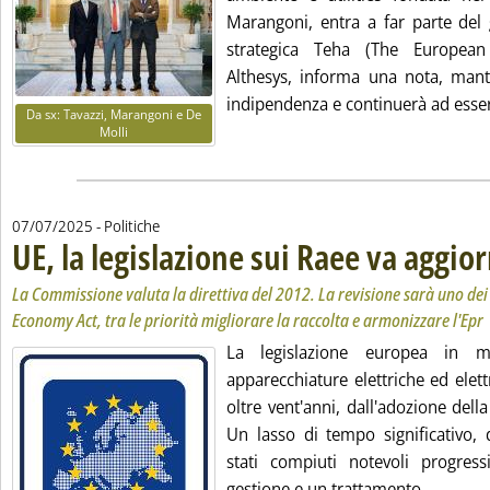
Marangoni, entra a far parte del
strategica Teha (The European
Althesys, informa una nota, mante
indipendenza e continuerà ad esser
Da sx: Tavazzi, Marangoni e De
Molli
07/07/2025
- Politiche
UE, la legislazione sui Raee va aggio
La Commissione valuta la direttiva del 2012. La revisione sarà uno dei t
Economy Act, tra le priorità migliorare la raccolta e armonizzare l'Epr
La legislazione europea in ma
apparecchiature elettriche ed elet
oltre vent'anni, dall'adozione dell
Un lasso di tempo significativo, 
stati compiuti notevoli progres
Leggi t
gestione e un trattamento ...