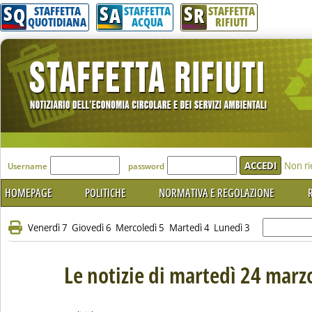
S
S
S
Q
A
R
STAFFETTA
STAFFETTA
STAFFETTA
QUOTIDIANA
ACQUA
RIFIUTI
'Modulo Login per accedere'
Non ri
Username
password
HOMEPAGE
POLITICHE
NORMATIVA E REGOLAZIONE
R
Venerdì 7
Giovedì 6
Mercoledì 5
Martedì 4
Lunedì 3
Le notizie di martedì 24 marz