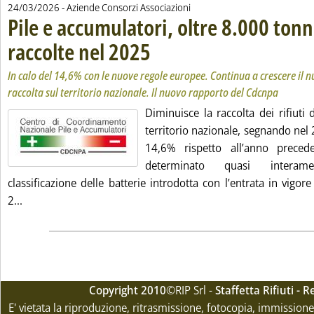
24/03/2026
- Aziende Consorzi Associazioni
Pile e accumulatori, oltre 8.000 tonn
raccolte nel 2025
. Sottotitolo: In calo del 14,6% con le nuove rego
. Pubblicata martedì 24 marzo 2026 alle 11.26.
In calo del 14,6% con le nuove regole europee. Continua a crescere il n
raccolta sul territorio nazionale. Il nuovo rapporto del Cdcnpa
Diminuisce la raccolta dei rifiuti d
territorio nazionale, segnando nel
14,6% rispetto all’anno preced
determinato quasi interam
classificazione delle batterie introdotta con l’entrata in vigo
Leggi tutta la notizia: 'Pile e accumulatori, oltre 8.000 to
2...
Copyright 2010
©RIP Srl -
Staffetta Rifiuti -
E' vietata la riproduzione, ritrasmissione, fotocopia, immissione 