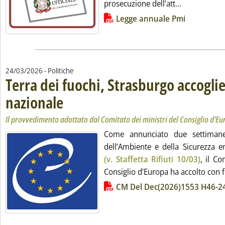
Leggi tutta 
prosecuzione dell’att...
Lista allegati PDF alla notizia
Legge annuale Pmi
24/03/2026
- Politiche
Terra dei fuochi, Strasburgo accoglie
nazionale
. Sottotitolo: Il provvedimento adottato dal Comitato dei ministri de
. Pubblicata martedì 24 marzo 2026 alle 12.51.
Il provvedimento adottato dal Comitato dei ministri del Consiglio d'E
Come annunciato due settimane
dell’Ambiente e della Sicurezza e
(v. Staffetta Rifiuti 10/03)
, il Co
Consiglio d’Europa ha accolto con f.
Lista allegati PDF alla notizia
CM Del Dec(2026)1553 H46-2