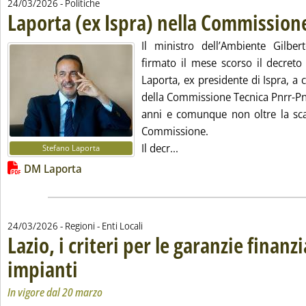
24/03/2026
- Politiche
Laporta (ex Ispra) nella Commission
Il ministro dell’Ambiente Gilber
firmato il mese scorso il decreto
Laporta, ex presidente di Ispra, 
della Commissione Tecnica Pnrr-Pni
anni e comunque non oltre la scad
Commissione.
Leggi tutta la notizia: 'L
Il decr...
Stefano Laporta
Lista allegati PDF alla notizia
DM Laporta
24/03/2026
- Regioni - Enti Locali
Lazio, i criteri per le garanzie finanzi
impianti
. Sottotitolo: In vigore dal 20 marzo
. Pubblicata martedì 24 marzo 2026 alle 13.25.
In vigore dal 20 marzo