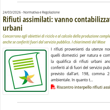
24/03/2026
- Normativa e Regolazione
Rifiuti assimilati: vanno contabilizz
urbani
. Sottotitolo: Concorrono agli obiettivi di riciclo e al calcolo della produzi
. Pubblicata martedì 24 marzo 2026 alle 12.17.
Concorrono agli obiettivi di riciclo e al calcolo della produzione comple
anche se conferiti fuori dal servizio pubblico. I chiarimenti del Mase
I rifiuti provenienti da utenze n
quelli domestici per natura e co
la qualifica di rifiuti urbani 
conferiti al di fuori del servizio pu
previsto dall’art. 198, comma 2
Leggi tutt
ambientale. In quanto t...
Lista allegati PDF alla notizia
Riscontro interpello rifiuti ass