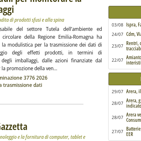
aggi
. Sottotitolo: Destinati ai beneficiari del bando per la vendita di prodotti sfusi e alla 
. Pubblicata venerdì 27 marzo 2026 alle 12.42.
dita di prodotti sfusi e alla spina
Ispra, 
03/08
sabile del settore Tutela dell’ambiente ed
Cdm, Via
24/07
 circolare della Regione Emilia-Romagna ha
Rentri, 
 la modulistica per la trasmissione dei dati di
23/07
tracciabi
ggio degli effetti prodotti, in termini di
Amianto,
 degli imballaggi, dalle azioni finanziate dal
22/07
interist
Leggi tutta la notizia: 'Emilia-Romagn
la promozione della ven...
ia
minazione 3776 2026
 trasmissione dati
Arera, i
29/07
Arera, g
28/07
indicat
Arera ve
28/07
Consum
Gazzetta
. Sottotitolo: Approvati i criteri ambientali minimi per il noleggio e la forn
. Pubblicata venerdì 27 marzo 2026 alle 12.30.
Batterie
27/07
EER
 noleggio e la fornitura di computer, tablet e