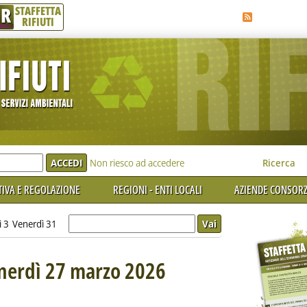
R
STAFFETTA
RIFIUTI
e'
Non riesco ad accedere
Ricerca
IVA E REGOLAZIONE
REGIONI - ENTI LOCALI
AZIENDE CONSORZ
ì 3
Venerdì 31
enerdì 27 marzo 2026