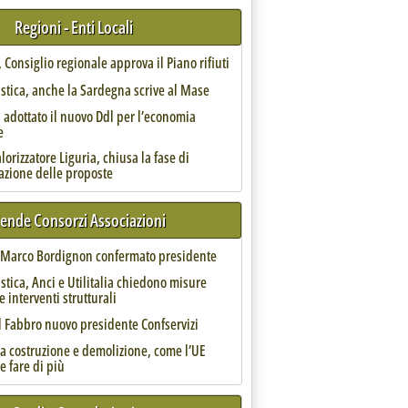
Regioni - Enti Locali
Consiglio regionale approva il Piano rifiuti
astica, anche la Sardegna scrive al Mase
 adottato il nuovo Ddl per l’economia
e
etta'
orizzatore Liguria, chiusa la fase di
azione delle proposte
iende Consorzi Associazioni
, Marco Bordignon confermato presidente
astica, Anci e Utilitalia chiedono misure
e interventi strutturali
tervista al presidente di Anev, Simone Togni
l Fabbro nuovo presidente Confservizi
da costruzione e demolizione, come l’UE
e fare di più