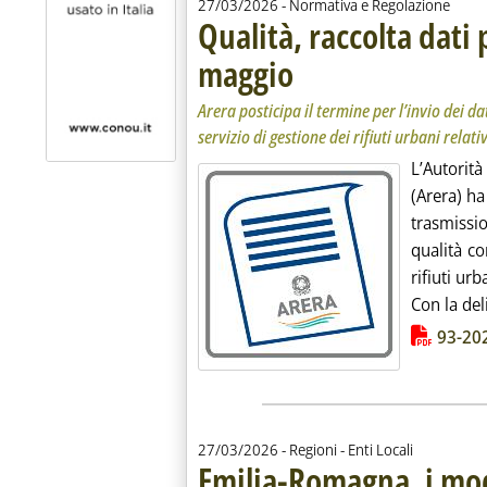
27/03/2026
- Normativa e Regolazione
Qualità, raccolta dati 
maggio
. Sottotitolo: Arera posticipa il termin
. Pubblicata venerdì 27 marzo 2026 al
Arera posticipa il termine per l’invio dei da
servizio di gestione dei rifiuti urbani relati
L’Autorit
(Arera) ha
trasmissi
qualità co
rifiuti urb
Con la del
Lista allegati PDF alla notiz
93-202
27/03/2026
- Regioni - Enti Locali
Emilia-Romagna, i mod