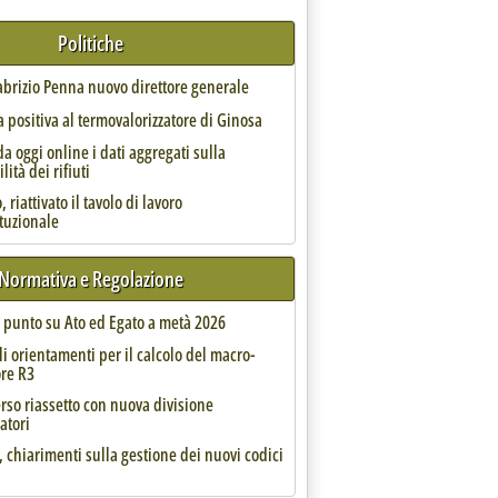
spina
Politiche
Fabrizio Penna nuovo direttore generale
 positiva al termovalorizzatore di Ginosa
da oggi online i dati aggregati sulla
lità dei rifiuti
 riattivato il tavolo di lavoro
ituzionale
a, i moduli per monitorare la riduzione degli imballaggi'
Normativa e Regolazione
l punto su Ato ed Egato a metà 2026
li orientamenti per il calcolo del macro-
ore R3
rso riassetto con nuova divisione
atori
itura di computer, tablet e smartphone. Prevista una soglia minima del 10% di prodotti ricondizio
, chiarimenti sulla gestione dei nuovi codici