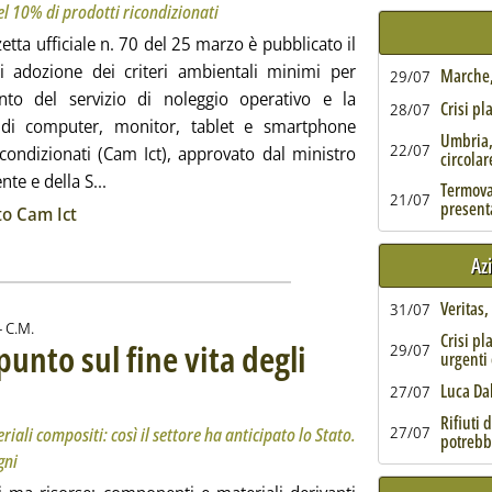
l 10% di prodotti ricondizionati
etta ufficiale n. 70 del 25 marzo è pubblicato il
i adozione dei criteri ambientali minimi per
Marche, 
29/07
ento del servizio di noleggio operativo e la
Crisi pl
28/07
 di computer, monitor, tablet e smartphone
Umbria,
22/07
icondizionati (Cam Ict), approvato dal ministro
circolar
Leggi tutta la notizia: 'Cam Ict, il decreto in Gazz
nte e della S...
Termoval
21/07
ia
present
to Cam Ict
Az
Veritas
31/07
di:
-
C.M.
Crisi pl
punto sul fine vita degli
29/07
urgenti 
 aziende la soluzione al rebus dei materiali compositi: così il settore ha anticipato lo Stato. In
ì 27 marzo 2026 alle 11.41.
Luca Da
27/07
Rifiuti 
27/07
iali compositi: così il settore ha anticipato lo Stato.
potrebb
gni