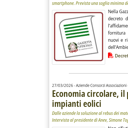
smartphone. Prevista una soglia minima de
Nella Gazz
decreto d
l’affidam
fornitura
nuovi e r
dell’Ambie
Lista allegati PDF alla notiz
Decre
27/03/2026
- Aziende Consorzi Associazioni 
Economia circolare, il 
impianti eolici
. Sottotitolo: Dalle
. Pubblicata venerd
Dalle aziende la soluzione al rebus dei mater
Intervista al presidente di Anev, Simone To