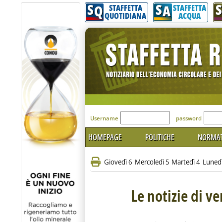
S
S
S
Q
A
STAFFETTA
STAFFETTA
QUOTIDIANA
ACQUA
'Modulo Login per acceder
Username
password
HOMEPAGE
POLITICHE
NORMAT
Giovedì 6
Mercoledì 5
Martedì 4
Luned
Le notizie di v