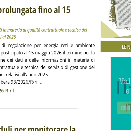
prolungata fino al 15
e per l’invio dei dati in materia di qualità contrattuale e tecnica del servizio di gestione dei rifi
le 17.4.
ti in materia di qualità contrattuale e tecnica del
vi al 2025
à di regolazione per energia reti e ambiente
LE 
 posticipato al 15 maggio 2026 il termine per la
one dei dati e delle informazioni in materia di
ntrattuale e tecnica del servizio di gestione dei
ani relativi all’anno 2025.
Leggi tutta la notizia: 'Qualità, raccolta 
ibera 93/2026/R/rif ...
ia
6-R-rif
uli per monitorare la