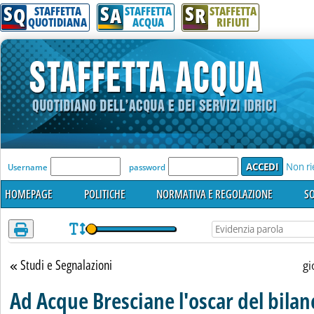
S
S
S
Attenzione! Esegui l'accesso per lèggere interamente la notizia.
Q
A
R
STAFFETTA
STAFFETTA
STAFFETTA
QUOTIDIANA
ACQUA
RIFIUTI
'Modulo Login per accedere'
Non ri
Username
password
HOMEPAGE
POLITICHE
NORMATIVA E REGOLAZIONE
SO
Studi e Segnalazioni
Torna alla sezione
gi
Ad Acque Bresciane l'oscar del bilan