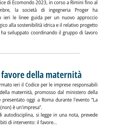
ice di Ecomondo 2023, in corso a Rimini fino al
bre, la società di ingegneria Proger ha
o ieri le linee guida per un nuovo approccio
co alla sostenibilità idrica e il relativo progetto
e ha sviluppato coordinando il gruppo di lavoro
otizia: 'Proger, un nuovo approccio metodologico alla sostenibili
n favore della maternità
. Pubblicata mercoledì 08 novembre 
rmato ieri il Codice per le imprese responsabili
 della maternità, promosso dal ministero della
e presentato oggi a Roma durante l'evento “La
(non) è un'impresa”.
di autodisciplina, si legge in una nota, prevede
Leggi tutta la notizia: 'Acea firma il
iti di intervento: il favore...