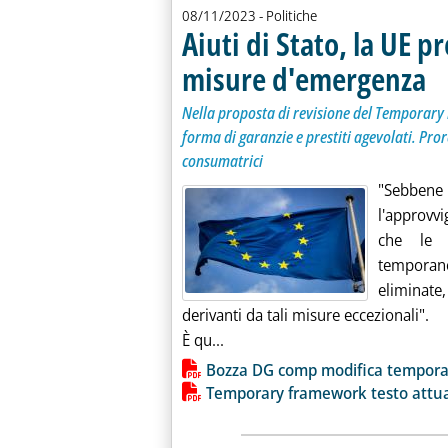
08/11/2023
- Politiche
Aiuti di Stato, la UE p
misure d'emergenza
. So
. Pu
Nella proposta di revisione del Temporary F
forma di garanzie e prestiti agevolati. Pror
consumatrici
"Sebbene
l'approvv
che le 
temporan
eliminate,
derivanti da tali misure eccezionali".
Leggi tutta la notizia: 'Aiuti d
È qu...
Lista allegati PDF alla notiz
Bozza DG comp modifica tempor
Temporary framework testo attu