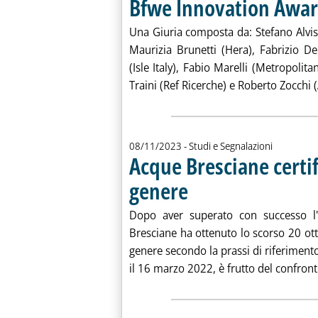
Bfwe Innovation Award:
Una Giuria composta da: Stefano Alvisi 
Maurizia Brunetti (Hera), Fabrizio D
(Isle Italy), Fabio Marelli (Metropoli
Traini (Ref Ricerche) e Roberto Zocchi (
08/11/2023
- Studi e Segnalazioni
Acque Bresciane certifi
genere
. Pubblicata mercoledì 08 novembre 2
Dopo aver superato con successo l'a
Bresciane ha ottenuto lo scorso 20 otto
genere secondo la prassi di riferiment
il 16 marzo 2022, è frutto del confronto