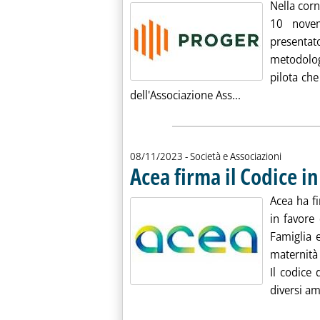
Nella corn
10 novem
presentat
metodologi
pilota ch
Leggi tutta la n
dell'Associazione Ass...
08/11/2023
- Società e Associazioni
Acea firma il Codice i
Acea ha fi
in favore
Famiglia 
maternità 
Il codice 
diversi amb