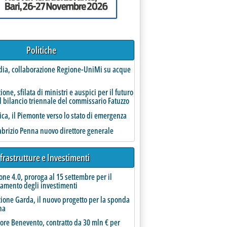
16.
Politiche
tori'
ia, collaborazione Regione-UniMi su acque
one, sfilata di ministri e auspici per il futuro
l bilancio triennale del commissario Fatuzzo
rica, il Piemonte verso lo stato di emergenza
Fabrizio Penna nuovo direttore generale
frastrutture e Investimenti
one 4.0, proroga al 15 settembre per il
amento degli investimenti
a parità di genere'
ione Garda, il nuovo progetto per la sponda
na
ore Benevento, contratto da 30 mln € per