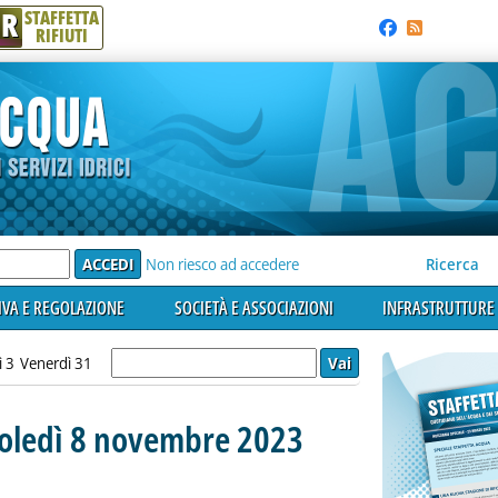
R
STAFFETTA
RIFIUTI
e'
Non riesco ad accedere
Ricerca
VA E REGOLAZIONE
SOCIETÀ E ASSOCIAZIONI
INFRASTRUTTURE 
ì 3
Venerdì 31
coledì 8 novembre 2023