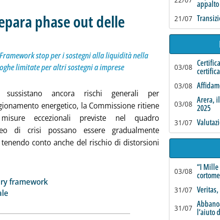
appalto
repara phase out delle
Transizi
21/07
ttotitolo: Nella proposta di revisione del Temporary Framework stop per i sostegni alla liquidità
bblicata mercoledì 08 novembre 2023 alle 14.32.
ramework stop per i sostegni alla liquidità nella
Certific
oghe limitate per altri sostegni a imprese
03/08
certific
Affidame
03/08
 sussistano ancora rischi generali per
Arera, i
03/08
igionamento energetico, la Commissione ritiene
2025
misure eccezionali previste nel quadro
Valutaz
31/07
eo di crisi possano essere gradualmente
 tenendo conto anche del rischio di distorsioni
i Stato, la UE prepara phase out delle misure d'emergenza '
“I Mille
03/08
cortome
ia
ary framework
Veritas
31/07
ale
Abbanoa
31/07
l’aiuto 