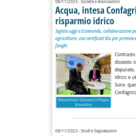
08/11/2023
- Società e Associazioni
Acqua, intesa Confagric
risparmio idrico
. Sottotitolo: 
. Pubblicata m
Siglata oggi a Ecomondo, collaborazione per 
agricoltura, con certificati blu per premia
fanghi
Contrasto 
dissesto i
depurate,
idrico e u
Sono ques
Confagrico
Massimiliano Giansanti e Filippo
Brandolini
08/11/2023
- Studi e Segnalazioni