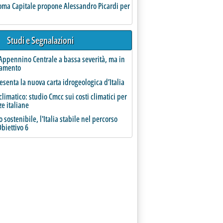
oma Capitale propone Alessandro Picardi per
Studi e Segnalazioni
tivo in vista di scenari di aumento della produzione dei fanghi e possibili restrizioni degli u
Appennino Centrale a bassa severità, ma in
ramento
esenta la nuova carta idrogeologica d’Italia
limatico: studio Cmcc sui costi climatici per
ze italiane
 sostenibile, l'Italia stabile nel percorso
Obiettivo 6
litalia: fabbisogni impiantistici in crescita'