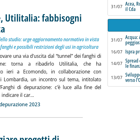
Acea, R
31/07
il Cda
 Utilitalia: fabbisogni
ta
. Sottotitolo: Presentata a Ecomondo seconda edizione dello studio: urge aggiornamento norma
. Pubblicata mercoledì 08 novembre 2023 alle 11.50.
Acqua: 
llo studio: urge aggiornamento normativo in vista
31/07
peggio
anghi e possibili restrizioni degli usi in agricoltura
Ispra pr
16/07
rovare una via d'uscita dal “tunnel” dei fanghi di
Spread c
one: torna a ribadirlo Utilitalia, che ha
14/07
le finan
ato ieri a Ecomondo, in collaborazione con
Sviluppo
13/07
zi Lombardia, un incontro sul tema, intitolato
verso l'
Fanghi di depurazione: c'è luce alla fine del
Leggi tutta la notizia: 'Fanghi di depurazione, Uti
 indicare il car...
ia
i depurazione 2023
iare progetti di