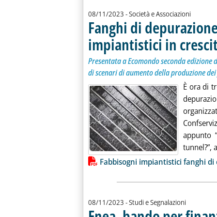
08/11/2023
- Società e Associazioni
Fanghi di depurazione,
impiantistici in cresci
Presentata a Ecomondo seconda edizione de
di scenari di aumento della produzione dei f
È ora di t
depurazi
organizz
Confservi
appunto “
tunnel?”, a
Lista allegati PDF alla notiz
Fabbisogni impiantistici fanghi d
08/11/2023
- Studi e Segnalazioni
Enea, bando per finanz