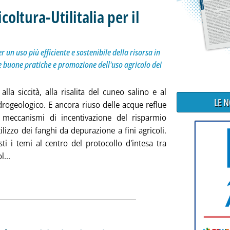
oltura-Utilitalia per il
Siglata oggi a Ecomondo, collaborazione per un uso più efficiente e sostenibile della risorsa in 
ercoledì 08 novembre 2023 alle 18.24.
un uso più efficiente e sostenibile della risorsa in
re buone pratiche e promozione dell'uso agricolo dei
alla siccità, alla risalita del cuneo salino e al
LE 
drogeologico. E ancora riuso delle acque reflue
 meccanismi di incentivazione del risparmio
tilizzo dei fanghi da depurazione a fini agricoli.
ti i temi al centro del protocollo d'intesa tra
Leggi tutta la notizia: 'Acqua, intesa Confagricoltura-Utilitali
l...