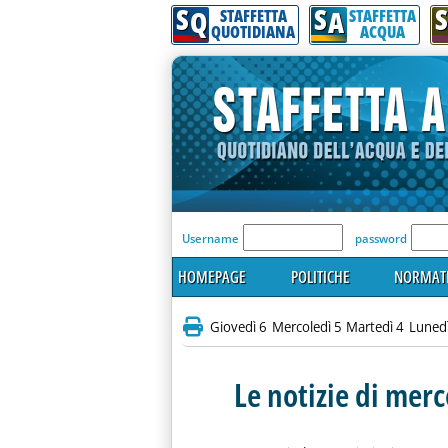
S
S
S
Q
A
STAFFETTA
STAFFETTA
QUOTIDIANA
ACQUA
'Modulo Login per acceder
Username
password
HOMEPAGE
POLITICHE
NORMATI
Giovedì 6
Mercoledì 5
Martedì 4
Luned
Le notizie di mer