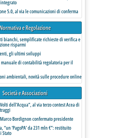
 integrato
one 5.0, al via le comunicazioni di conferma
 nella forma di garanzie e prestiti agevolati. Proroghe limitate per altri sostegni a imprese co
Normativa e Regolazione
ati bianchi, semplificate richieste di verifica e
azione risparmi
nti, gli ultimi sviluppi
l manuale di contabilità regolatoria per il
ioni ambientali, novità sulle procedure online
Società e Associazioni
 Volti dell’Acqua”, al via terzo contest Acea di
traggi
, Marco Bordignon confermato presidente
, “un ‘PagoPA’ da 231 mln €”: restituito
di Stato