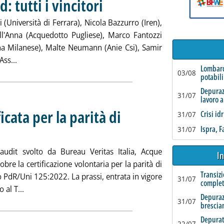
 tutti i vincitori
. Pubblicata mercoledì 08 novembre 2023 alle 17.
(Università di Ferrara), Nicola Bazzurro (Iren),
ell'Anna (Acquedotto Pugliese), Marco Fantozzi
tana Milanese), Malte Neumann (Anie Csi), Samir
Leggi tutta la notizia: 'Bfwe Innovation Award: tutti i vinci
Ass...
Lombard
03/08
potabili
Depurazi
31/07
lavoro a
cata per la parità di
Crisi id
31/07
Ispra, 
31/07
023 alle 17.16.
udit svolto da Bureau Veritas Italia, Acque
In
bre la certificazione volontaria per la parità di
Transizi
o PdR/Uni 125:2022. La prassi, entrata in vigore
31/07
complet
Leggi tutta la notizia: 'Acque Bresciane certificata per l
 al T...
Depuraz
31/07
brescia
Depurat
22/07