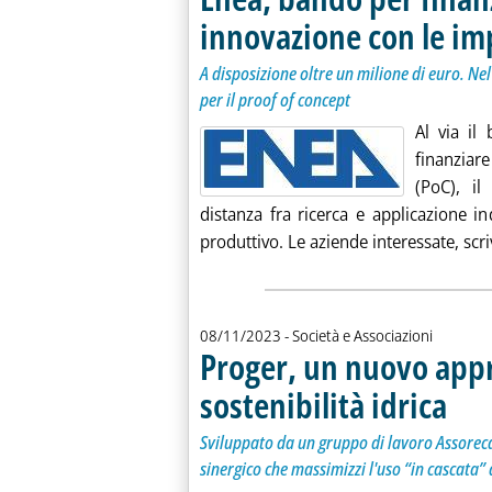
innovazione con le im
A disposizione oltre un milione di euro. Ne
per il proof of concept
Al via il
finanziar
(PoC), il
distanza fra ricerca e applicazione in
produttivo. Le aziende interessate, scri
08/11/2023
- Società e Associazioni
Proger, un nuovo appr
sostenibilità idrica
. Sottot
. Pubbli
Sviluppato da un gruppo di lavoro Assoreca
sinergico che massimizzi l'uso “in cascata” 