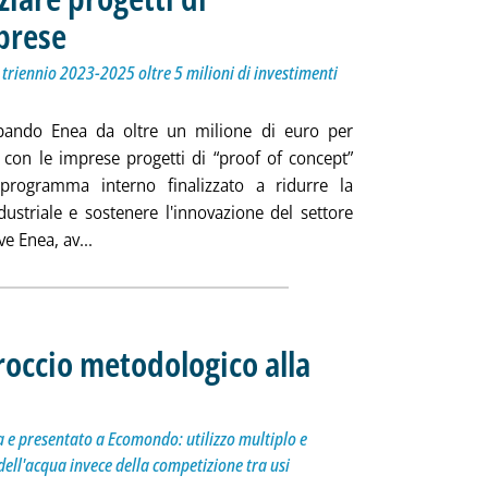
prese
. Sottotitolo: A disposizione oltre un milione di euro. Nel triennio 2023-2025 oltre
. Pubblicata mercoledì 08 novembre 2023 alle 10.27.
l triennio 2023-2025 oltre 5 milioni di investimenti
 bando Enea da oltre un milione di euro per
e con le imprese progetti di “proof of concept”
 programma interno finalizzato a ridurre la
dustriale e sostenere l'innovazione del settore
Leggi tutta la notizia: 'Enea, bando per finanziare
ve Enea, av...
occio metodologico alla
itolo: Sviluppato da un gruppo di lavoro Assoreca e presentato a Ecomondo: utilizzo multiplo e s
cata mercoledì 08 novembre 2023 alle 9.58.
 e presentato a Ecomondo: utilizzo multiplo e
dell'acqua invece della competizione tra usi