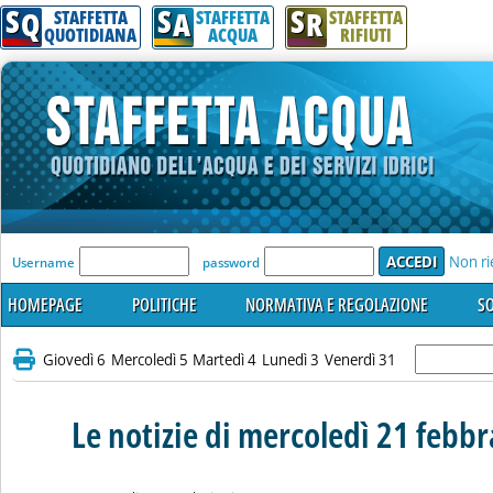
S
S
S
Q
A
R
STAFFETTA
STAFFETTA
STAFFETTA
QUOTIDIANA
ACQUA
RIFIUTI
'Modulo Login per accedere'
Non ri
Username
password
HOMEPAGE
POLITICHE
NORMATIVA E REGOLAZIONE
SO
Giovedì 6
Mercoledì 5
Martedì 4
Lunedì 3
Venerdì 31
Le notizie di mercoledì 21 febb