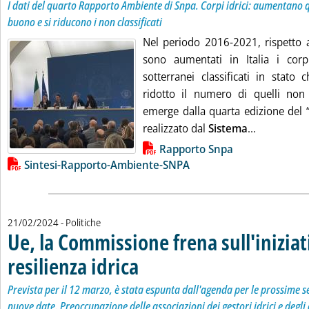
I dati del quarto Rapporto Ambiente di Snpa. Corpi idrici: aumentano q
buono e si riducono i non classificati
Nel periodo 2016-2021, rispetto a
sono aumentati in Italia i corpi 
sotterranei classificati in stato
ridotto il numero di quelli non c
emerge dalla quarta edizione del 
Leggi tutta
realizzato dal
Sistema
...
Lista allegati PDF alla notizia
Rapporto Snpa
Sintesi-Rapporto-Ambiente-SNPA
21/02/2024
- Politiche
Ue, la Commissione frena sull'iniziat
resilienza idrica
. Sottotitolo: Prevista per il 12 marzo, è stata espu
. Pubblicata mercoledì 21 febbraio 2024 alle 13.0.
Prevista per il 12 marzo, è stata espunta dall'agenda per le prossime 
nuove date. Preoccupazione delle associazioni dei gestori idrici e degli