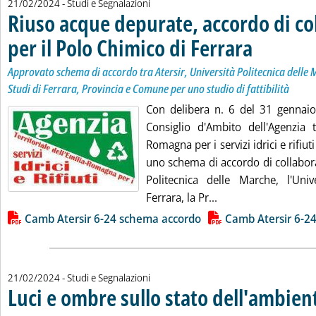
21/02/2024
- Studi e Segnalazioni
Riuso acque depurate, accordo di co
per il Polo Chimico di Ferrara
. Sottotitolo: Appr
. Pubblicata merco
Approvato schema di accordo tra Atersir, Università Politecnica delle 
Studi di Ferrara, Provincia e Comune per uno studio di fattibilità
Con delibera n. 6 del 31 gennaio 
Consiglio d'Ambito dell'Agenzia te
Romagna per i servizi idrici e rifiut
uno schema di accordo di collabora
Politecnica delle Marche, l'Univ
Leggi tutta la notiz
Ferrara, la Pr...
Lista allegati PDF alla notizia
Camb Atersir 6-24 schema accordo
Camb Atersir 6-2
21/02/2024
- Studi e Segnalazioni
Luci e ombre sullo stato dell'ambient