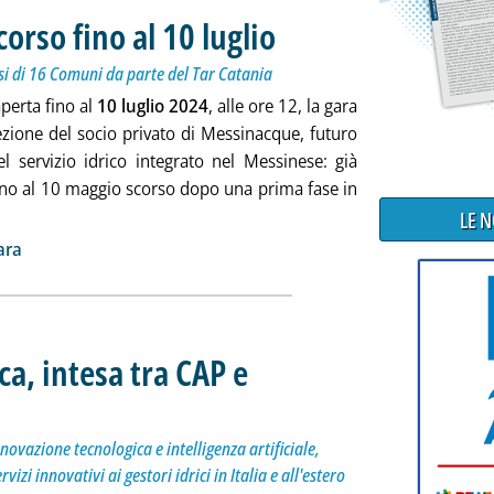
orso fino al 10 luglio
. Sottotitolo: Termine prorogato dopo il ri
. Pubblicata mercoledì 05 giugno 2024 all
si di 16 Comuni da parte del Tar Catania
perta fino al
10 luglio 2024
, alle ore 12, la gara
ezione del socio privato di Messinacque, futuro
el servizio idrico integrato nel Messinese: già
fino al 10 maggio scorso dopo una prima fase in
 tutta la notizia: 'Messinacque, gara in corso fino al 10 luglio'
LE 
ia
ara
a, intesa tra CAP e
Per iniziative comuni su digitalizzazione, innovazione tecnologica e intelligenza artificiale, sinergi
mercoledì 05 giugno 2024 alle 13.7.
nnovazione tecnologica e intelligenza artificiale,
rvizi innovativi ai gestori idrici in Italia e all'estero