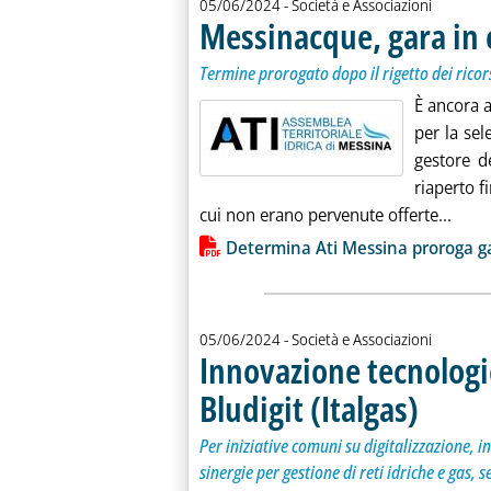
05/06/2024
- Società e Associazioni
Messinacque, gara in c
Termine prorogato dopo il rigetto dei ricor
È ancora a
per la sel
gestore d
riaperto 
Leggi
cui non erano pervenute offerte...
Lista allegati PDF alla notiz
Determina Ati Messina proroga g
05/06/2024
- Società e Associazioni
Innovazione tecnologic
Bludigit (Italgas)
. Sottotitolo: 
. Pubblicata 
Per iniziative comuni su digitalizzazione, i
sinergie per gestione di reti idriche e gas, se