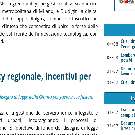
, la green utility che gestisce il servizio idrico
à metropolitana di Milano, e Bludigit, la digital
del Gruppo Italgas, hanno sottoscritto un
 d'intesa che consentirà di unire le forze delle
de sul fronte dell'innovazione tecnologica, con
Leggi tutta la notizia: 'Innovazione tecnologica, intesa tra C
d...
Crisi id
04/08
l’emerg
Lombard
03/08
potabili
Depurazi
31/07
ty regionale, incentivi per
lavoro a
Crisi id
31/07
esame della IV Commissione consiliare disegno di legge della Giunta per favorire le fusioni tra so
oledì 05 giugno 2024 alle 12.22.
isegno di legge della Giunta per favorire le fusioni
In
Transizi
zare la gestione del servizio idrico integrato e
31/07
complet
uti urbani, incoraggiando i processi di
Depuraz
31/07
ne. È l'obiettivo di fondo del disegno di legge
brescia