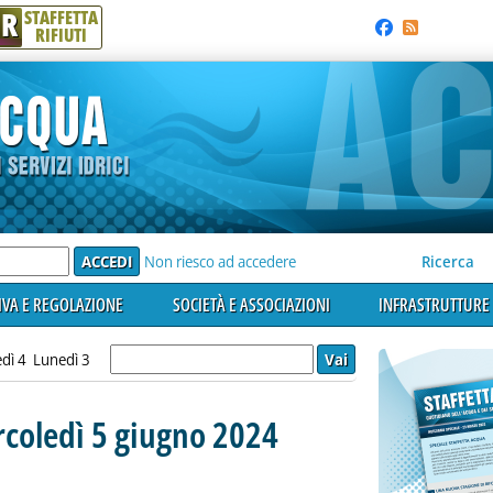
R
STAFFETTA
RIFIUTI
e'
Non riesco ad accedere
Ricerca
VA E REGOLAZIONE
SOCIETÀ E ASSOCIAZIONI
INFRASTRUTTURE 
dì 4
Lunedì 3
rcoledì 5 giugno 2024