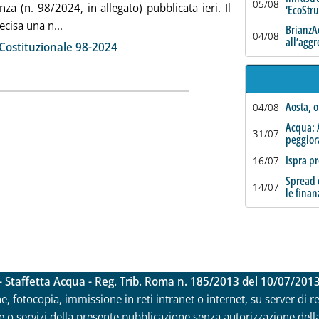
05/08
za (n. 98/2024, in allegato) pubblicata ieri. Il
‘EcoStr
Leggi tutta la notizia: 'Partecipate, la Consulta bocc
ecisa una n...
BrianzAc
04/08
all’agg
ia
Costituzionale 98-2024
Aosta, o
04/08
Acqua: 
31/07
peggio
Ispra pr
16/07
Spread c
14/07
le finan
- Staffetta Acqua - Reg. Trib. Roma n. 185/2013 del 10/07/201
ne, fotocopia, immissione in reti intranet o internet, su server di 
 o servizi della presente pubblicazione senza autorizzazione della Ri