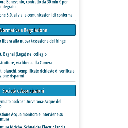
ore Benevento, contratto da 30 mln € per
 integrato
incentivi per le aggregazioni'
one 5.0, al via le comunicazioni di conferma
Normativa e Regolazione
a libera alla nuova tassazione dei fringe
t, Bagnai (Lega) nel collegio
strutture, via libera alla Camera
vati a controllo pubblico a chi abbia svolto incarichi analoghi nell'anno precedente, valide solo 
ati bianchi, semplificate richieste di verifica e
azione risparmi
Società e Associazioni
remiato podcast UniVerona-Acque del
o
estione Acqua monitora e interviene su
utture
utture idriche, Schneider Electric lancia