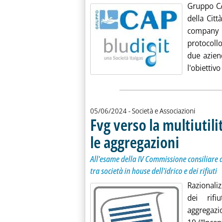
Gruppo CAP
della Citt
company 
protocollo
due azien
l'obiettivo 
05/06/2024
- Società e Associazioni
Fvg verso la multiutili
le aggregazioni
. Sottotitolo: All'
. Pubblicata merc
All'esame della IV Commissione consiliare d
tra società in house dell'idrico e dei rifiuti
Razionaliz
dei rifi
aggregazio