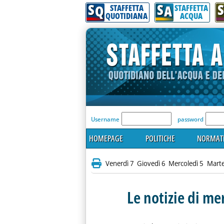
S
S
S
Q
A
STAFFETTA
STAFFETTA
QUOTIDIANA
ACQUA
'Modulo Login per acceder
Username
password
HOMEPAGE
POLITICHE
NORMATI
Venerdì 7
Giovedì 6
Mercoledì 5
Marte
Le notizie di me