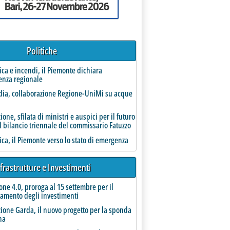
Politiche
AP e Bludigit (Italgas)'
rica e incendi, il Piemonte dichiara
enza regionale
ia, collaborazione Regione-UniMi su acque
one, sfilata di ministri e auspici per il futuro
l bilancio triennale del commissario Fatuzzo
rica, il Piemonte verso lo stato di emergenza
cietà in house dell'idrico e dei rifiuti
frastrutture e Investimenti
one 4.0, proroga al 15 settembre per il
amento degli investimenti
ione Garda, il nuovo progetto per la sponda
na