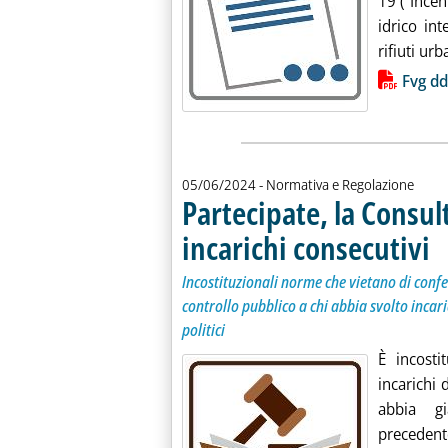
19 (“Incen
idrico int
rifiuti urba
Lista allegati PDF alla notiz
Fvg dd
05/06/2024
- Normativa e Regolazione
Partecipate, la Consult
incarichi consecutivi
. So
. P
Incostituzionali norme che vietano di confer
controllo pubblico a chi abbia svolto incari
politici
È incosti
incarichi 
abbia gi
precedent