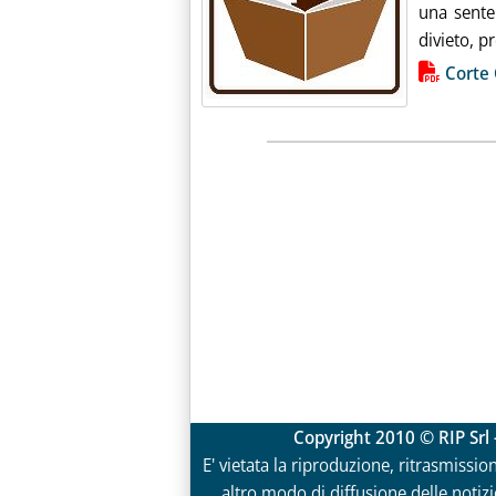
una senten
divieto, pr
Lista allegati PDF alla notiz
Corte 
Copyright 2010 © RIP Srl 
E' vietata la riproduzione, ritrasmissio
altro modo di diffusione delle notizie