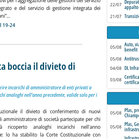
tivi per l'aggregazione delle gestioni del servizio
Depurat
22/07
appalto
egrato e del servizio di gestione integrata dei
Leggi tutta la notizia: 'Fvg verso la multiutility regionale, 
ni”...
Transizi
21/07
ia
l 19-24
Auto, vi
05/08
benefit
Antitrus
05/08
a boccia il divieto di
DL Infra
04/08
ttotitolo: Incostituzionali norme che vietano di conferire incarichi di amministratore di enti pri
ubblicata mercoledì 05 giugno 2024 alle 11.11.
Certific
03/08
certific
ire incarichi di amministratore di enti privati a
chi analoghi nell'anno precedente, valide solo per i
Pfas, p
tuzionale il divieto di conferimento di nuovi
05/08
Chiamp
di amministratore di società partecipate per chi
Pfas, G
à ricoperto analoghi incarichi nell'anno
05/08
infrastr
e: lo ha stabilito la Corte Costituzionale con
Infrastr