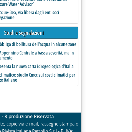
uxure Water Advisor’
ia il divieto di incarichi consecutivi'
que-Bea, via libera dagli enti soci
regazione
Studi e Segnalazioni
bbligo di bollitura dell’acqua in alcune zone
Appennino Centrale a bassa severità, ma in
ramento
esenta la nuova carta idrogeologica d’Italia
limatico: studio Cmcc sui costi climatici per
ze italiane
3 - Riproduzione Riservata
rete, copie via e-mail, rassegne stampa o
vista Italiana Petrolio S.r.l.- P. IVA: