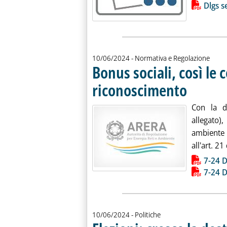
Lista allegati PDF alla notiz
Dlgs se
10/06/2024
- Normativa e Regolazione
Bonus sociali, così le
riconoscimento
. Pubblicata lun
Con la d
allegato)
ambiente 
all'art. 2
Lista allegati PDF alla notiz
7-24 D
7-24 D
10/06/2024
- Politiche