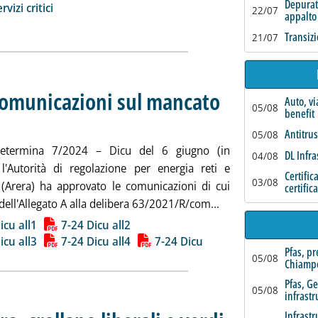
ia
Depurat
rvizi critici
22/07
appalto
Transizi
21/07
 comunicazioni sul mancato
Auto, vi
05/08
benefit
edì 10 giugno 2024 alle 11.7.
Antitrus
05/08
etermina 7/2024 – Dicu del 6 giugno (in
DL Infra
04/08
, l'Autorità di regolazione per energia reti e
Certific
03/08
(Arera) ha approvato le comunicazioni di cui
certific
Leggi tutta la noti
1 dell'Allegato A alla delibera 63/2021/R/com...
ia
icu all1
7-24 Dicu all2
icu all3
7-24 Dicu all4
7-24 Dicu
Pfas, p
05/08
Chiamp
Pfas, G
05/08
infrastr
. Sottotitolo: Crollano liber
. Pubblicata lunedì 10 giug
Infrastr