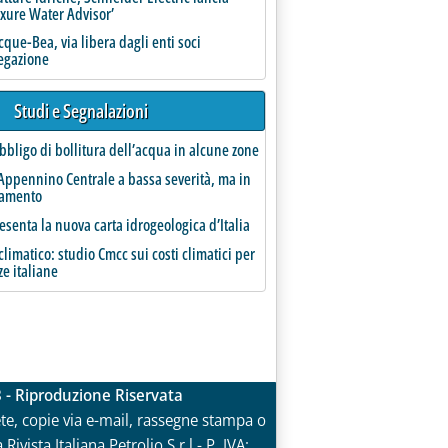
uxure Water Advisor’
que-Bea, via libera dagli enti soci
regazione
Studi e Segnalazioni
bbligo di bollitura dell’acqua in alcune zone
Appennino Centrale a bassa severità, ma in
ramento
esenta la nuova carta idrogeologica d’Italia
limatico: studio Cmcc sui costi climatici per
ze italiane
3 - Riproduzione Riservata
rete, copie via e-mail, rassegne stampa o
vista Italiana Petrolio S.r.l.- P. IVA: