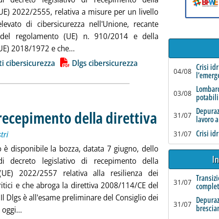
(UE) 2022/2555, relativa a misure per un livello
evato di cibersicurezza nell'Unione, recante
 del regolamento (UE) n. 910/2014 e della
Leggi tutta la notizia: 'Cibersicurezza, l
(UE) 2018/1972 e che...
ia
ti cibersicurezza
Dlgs cibersicurezza
Crisi id
04/08
l’emerg
Lombard
03/08
potabili
Depurazi
il recepimento della direttiva
. Sottotitolo: La bozza del D
. Pubblicata lunedì 10 giu
31/07
lavoro a
Crisi id
tri
31/07
o è disponibile la bozza, datata 7 giugno, dello
In
i decreto legislativo di recepimento della
 (UE) 2022/2557 relativa alla resilienza dei
Transizi
31/07
ritici e che abroga la direttiva 2008/114/CE del
complet
 Il Dlgs è all'esame preliminare del Consiglio dei
Depuraz
31/07
brescia
Leggi tutta la notizia: 'Servizi critici, al via il recepimento
 oggi...