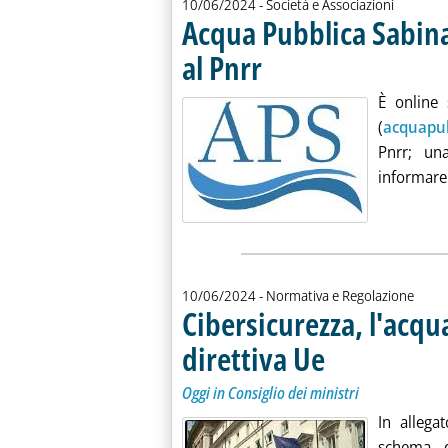
10/06/2024
- Società e Associazioni
Acqua Pubblica Sabina
al Pnrr
. Pubblicata lunedì 10 giugno 2024 alle
È online 
(
acquapub
Pnrr; un
informare i
10/06/2024
- Normativa e Regolazione
Cibersicurezza, l'acqu
direttiva Ue
. Sottotitolo: Oggi in Consi
. Pubblicata lunedì 10 giu
Oggi in Consiglio dei ministri
In allega
schema d