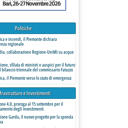
Politiche
'acqua nel recepimento della direttiva Ue'
rica e incendi, il Piemonte dichiara
enza regionale
ia, collaborazione Regione-UniMi su acque
one, sfilata di ministri e auspici per il futuro
lgs oggi in Consiglio dei ministri
gno 2024 alle 13.35.
l bilancio triennale del commissario Fatuzzo
rica, il Piemonte verso lo stato di emergenza
frastrutture e Investimenti
one 4.0, proroga al 15 settembre per il
amento degli investimenti
ione Garda, il nuovo progetto per la sponda
na
 della direttiva'