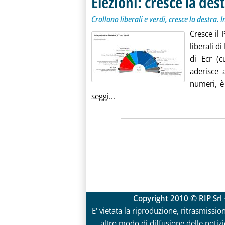
Elezioni: cresce la dest
Crollano liberali e verdi, cresce la destra. 
Cresce il P
liberali d
di Ecr (cu
aderisce 
numeri, è 
Leggi tutta la notizia: 'Elezioni:
seggi...
Copyright 2010 © RIP Srl 
E' vietata la riproduzione, ritrasmissio
altro modo di diffusione delle notizie