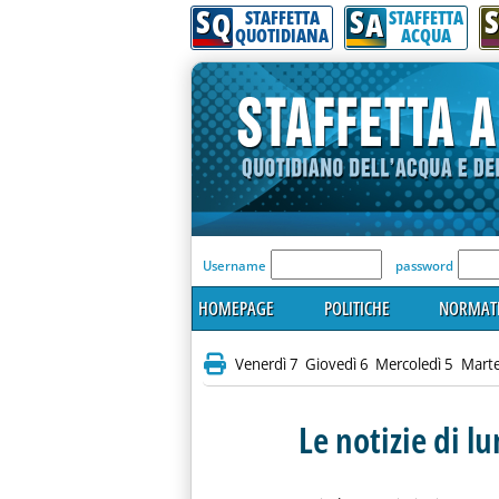
S
S
S
Q
A
STAFFETTA
STAFFETTA
QUOTIDIANA
ACQUA
'Modulo Login per acceder
Username
password
HOMEPAGE
POLITICHE
NORMATI
Venerdì 7
Giovedì 6
Mercoledì 5
Marte
Le notizie di l