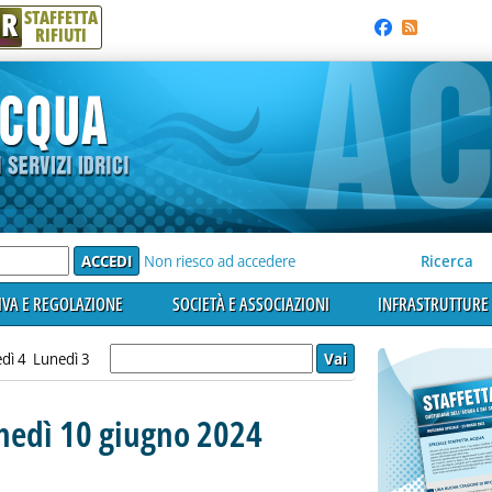
R
STAFFETTA
RIFIUTI
e'
Non riesco ad accedere
Ricerca
VA E REGOLAZIONE
SOCIETÀ E ASSOCIAZIONI
INFRASTRUTTURE 
dì 4
Lunedì 3
unedì 10 giugno 2024