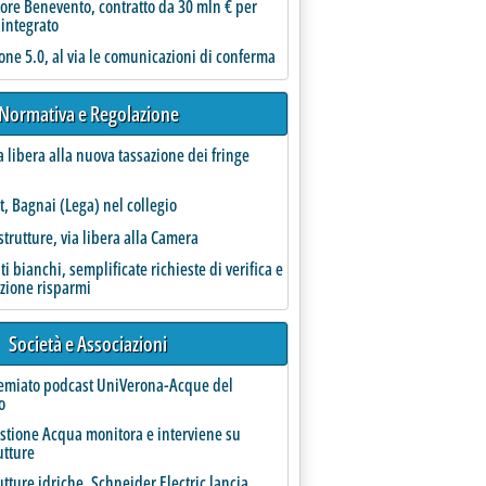
ore Benevento, contratto da 30 mln € per
 integrato
one 5.0, al via le comunicazioni di conferma
Normativa e Regolazione
a libera alla nuova tassazione dei fringe
t, Bagnai (Lega) nel collegio
strutture, via libera alla Camera
ati bianchi, semplificate richieste di verifica e
azione risparmi
zia: 'Bonus sociali, così le comunicazioni sul mancato riconosci
Società e Associazioni
remiato podcast UniVerona-Acque del
o
estione Acqua monitora e interviene su
utture
ali e verdi, cresce la destra. In Italia bene Fdi, PD e Avs, male Lega e M5S
no 2024 alle 10.59.
utture idriche, Schneider Electric lancia