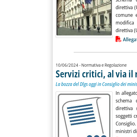
direttiva 
comune el
modifica
direttiva 
Lista allegati PDF alla notiz
Allega
10/06/2024
- Normativa e Regolazione
Servizi critici, al via 
La bozza del Dlgs oggi in Consiglio dei minis
In allegat
schema d
direttiva
soggetti c
Consiglio.
ministri di