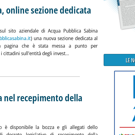
, online sezione dedicata
 15.43.
sul sito aziendale di Acqua Pubblica Sabina
blicasabina.it
) una nuova sezione dedicata al
a pagina che è stata messa a punto per
Leggi tutta la notizia: 'Acqua 
 cittadini sull'entità degli invest...
LE 
a nel recepimento della
glio dei ministri
gno 2024 alle 14.6.
to è disponibile la bozza e gli allegati dello
i decreto legislativo di recepimento della