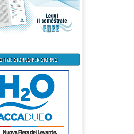
Pubblica Sabina, online sezione dedicata al Pnrr'
NOTIZIE GIORNO PER GIORNO