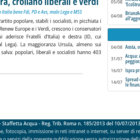
ra, crollano liberali e verdi
05/08
‘EcoStr
In Italia bene Fdi, PD e Avs, male Lega e M5S
BrianzAc
04/08
all’agg
artito popolare, stabili i socialisti, in picchiata i
i Renew Europe e i Verdi, crescono i conservatori
i aderisce Fratelli d'Italia) e destra (ID, cui
al Lega). La maggioranza Ursula, almeno sui
Aosta, o
04/08
salva: popolari, liberali e socialisti hanno 403
Acqua: 
31/07
 cresce la destra, crollano liberali e verdi'
peggio
Ispra pr
16/07
Spread c
14/07
le finan
- Staffetta Acqua - Reg. Trib. Roma n. 185/2013 del 10/07/201
ne, fotocopia, immissione in reti intranet o internet, su server di 
 o servizi della presente pubblicazione senza autorizzazione della Ri