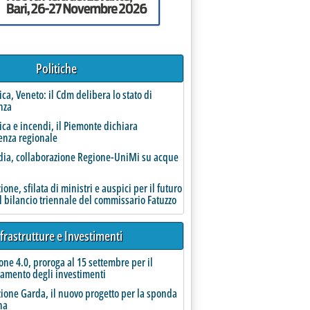
Politiche
rica, Veneto: il Cdm delibera lo stato di
erso procedura per deficit eccessivo'
nza
rica e incendi, il Piemonte dichiara
enza regionale
ia, collaborazione Regione-UniMi su acque
one, sfilata di ministri e auspici per il futuro
l bilancio triennale del commissario Fatuzzo
frastrutture e Investimenti
condo acquisto della piattaforma per servizi integrati nel settore idrico dopo Datek22
one 4.0, proroga al 15 settembre per il
amento degli investimenti
ione Garda, il nuovo progetto per la sponda
na