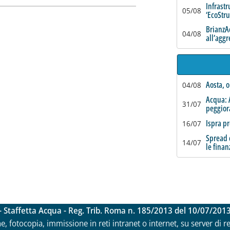
Infrastr
05/08
‘EcoStr
BrianzAc
04/08
all’agg
Aosta, o
04/08
Acqua: 
31/07
peggio
Ispra pr
16/07
Spread c
14/07
le finan
- Staffetta Acqua - Reg. Trib. Roma n. 185/2013 del 10/07/201
ne, fotocopia, immissione in reti intranet o internet, su server di 