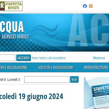
R
STAFFETTA
RIFIUTI
e'
Non riesco ad accedere
Ricerca
VA E REGOLAZIONE
SOCIETÀ E ASSOCIAZIONI
INFRASTRUTTURE 
dì 4
Lunedì 3
rcoledì 19 giugno 2024