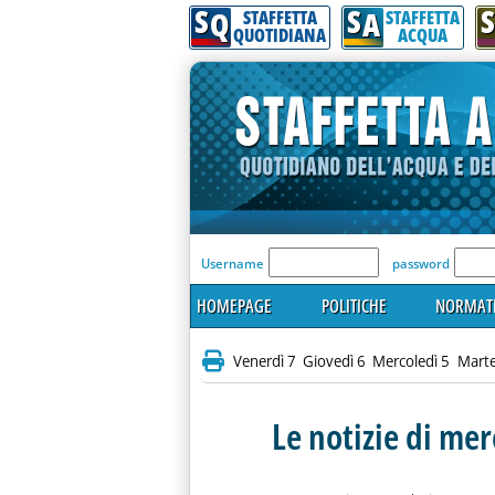
S
S
S
Q
A
STAFFETTA
STAFFETTA
QUOTIDIANA
ACQUA
'Modulo Login per acceder
Username
password
HOMEPAGE
POLITICHE
NORMATI
Venerdì 7
Giovedì 6
Mercoledì 5
Marte
Le notizie di me