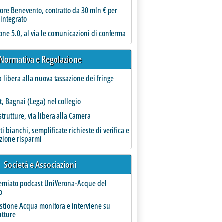
ore Benevento, contratto da 30 mln € per
 integrato
one 5.0, al via le comunicazioni di conferma
Normativa e Regolazione
 IDEA'
a libera alla nuova tassazione dei fringe
t, Bagnai (Lega) nel collegio
strutture, via libera alla Camera
ati bianchi, semplificate richieste di verifica e
azione risparmi
Società e Associazioni
remiato podcast UniVerona-Acque del
o
 aggregazioni'
estione Acqua monitora e interviene su
utture