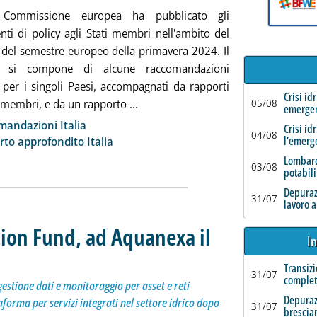
 Commissione europea ha pubblicato gli
nti di policy agli Stati membri nell'ambito del
 del semestre europeo della primavera 2024. Il
o si compone di alcune raccomandazioni
e per i singoli Paesi, accompagnati da rapporti
Crisi id
Leggi tutta la notizia: 'UE, Italia v
i membri, e da un rapporto ...
05/08
emerge
ia
andazioni Italia
Crisi id
04/08
l’emerg
to approfondito Italia
Lombard
03/08
potabili
Depurazi
31/07
lavoro a
tion Fund, ad Aquanexa il
In
milanese che realizza sistemi di gestione dati e monitoraggio per asset e reti dell'acqua è il se
 giugno 2024 alle 12.14.
Transizi
31/07
complet
gestione dati e monitoraggio per asset e reti
Depuraz
aforma per servizi integrati nel settore idrico dopo
31/07
brescia