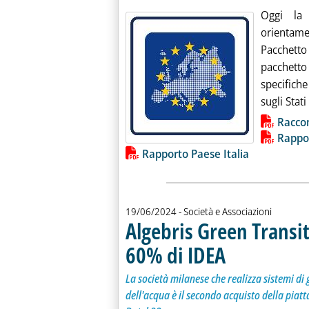
Oggi la
orientame
Pacchetto
pacchett
specifich
sugli Stat
Lista allegati PDF alla notiz
Raccom
Rappor
Rapporto Paese Italia
19/06/2024
- Società e Associazioni
Algebris Green Transi
60% di IDEA
. Sottotitolo: La società 
. Pubblicata mercoledì 19
La società milanese che realizza sistemi di 
dell'acqua è il secondo acquisto della piatt