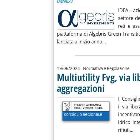
Datek22
IDEA – azi
settore de
reti e as
piattaforma di Algebris Green Transition
Leggi tutta la 
lanciata a inizio anno...
19/06/2024
- Normativa e Regolazione
Multiutility Fvg, via li
aggregazioni
. Pubblicata mercoledì 
Il Consigl
il via lib
incentiva
idrico int
Leg
rifiuti...