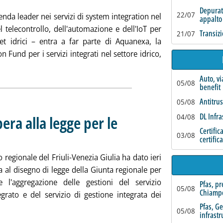
Depurat
22/07
enda leader nei servizi di system integration nel
appalto
l telecontrollo, dell'automazione e dell'IoT per
Transizi
21/07
set idrici – entra a far parte di Aquanexa, la
 Fund per i servizi integrati nel settore idrico,
notizia: 'Algebris Green Transition Fund, ad Aquanexa il 60% di
Auto, vi
05/08
benefit
Antitrus
05/08
DL Infra
bera alla legge per le
04/08
Certific
03/08
19 giugno 2024 alle 11.48.
certific
io regionale del Friuli-Venezia Giulia ha dato ieri
era al disegno di legge della Giunta regionale per
re l'aggregazione delle gestioni del servizio
Pfas, p
05/08
Chiamp
egrato e del servizio di gestione integrata dei
gi tutta la notizia: 'Multiutility Fvg, via libera alla legge per le
Pfas, G
05/08
infrastr