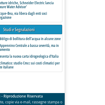
utture idriche, Schneider Electric lancia
uxure Water Advisor’
que-Bea, via libera dagli enti soci
regazione
Studi e Segnalazioni
bbligo di bollitura dell’acqua in alcune zone
Appennino Centrale a bassa severità, ma in
ramento
esenta la nuova carta idrogeologica d’Italia
limatico: studio Cmcc sui costi climatici per
ze italiane
3 - Riproduzione Riservata
rete, copie via e-mail, rassegne stampa o