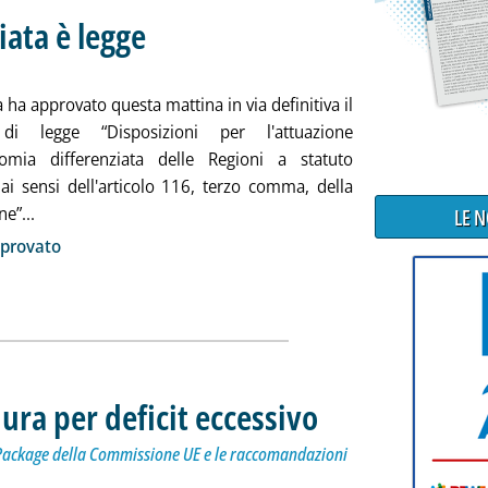
iata è legge
. Sottotitolo: Dopo il via libera dalla Camera
. Pubblicata mercoledì 19 giugno 2024 alle 17.34.
ha approvato questa mattina in via definitiva il
di legge “Disposizioni per l'attuazione
nomia differenziata delle Regioni a statuto
 ai sensi dell'articolo 116, terzo comma, della
Leggi tutta la notizia: 'L'autonomia differenziata è legge'
ne”...
LE 
ia
pprovato
dura per deficit eccessivo
. Sottotitolo: Insieme ad altri 
. Pubblicata mercoledì 19 giugno
g Package della Commissione UE e le raccomandazioni