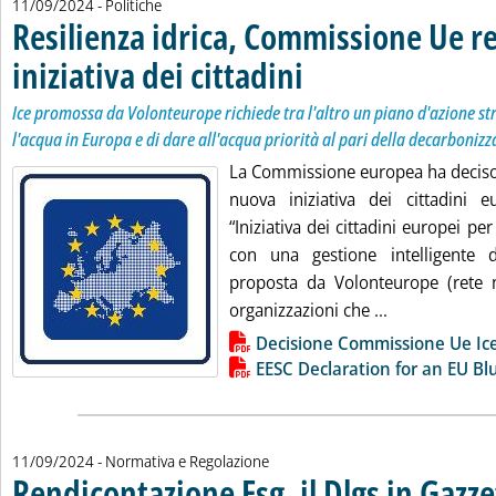
11/09/2024
- Politiche
Resilienza idrica, Commissione Ue re
iniziativa dei cittadini
. Sottotitolo: Ice promossa da Volont
. Pubblicata mercoledì 11 settembre
Ice promossa da Volonteurope richiede tra l'altro un piano d'azione str
l'acqua in Europa e di dare all'acqua priorità al pari della decarboniz
La Commissione europea ha deciso 
nuova iniziativa dei cittadini eu
“Iniziativa dei cittadini europei pe
con una gestione intelligente de
proposta da Volonteurope (rete n
Leggi tutta la
organizzazioni che ...
Lista allegati PDF alla notizia
Decisione Commissione Ue Ice 
EESC Declaration for an EU Bl
11/09/2024
- Normativa e Regolazione
Rendicontazione Esg, il Dlgs in Gazze