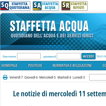
S
S
S
Q
A
R
STAFFETTA
STAFFETTA
STAFFETTA
QUOTIDIANA
ACQUA
RIFIUTI
'Modulo Login per accedere'
Non ri
Username
password
HOMEPAGE
POLITICHE
NORMATIVA E REGOLAZIONE
SO
Venerdì 7
Giovedì 6
Mercoledì 5
Martedì 4
Lunedì 3
Le notizie di mercoledì 11 sette