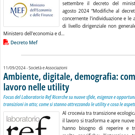
settembre il decreto del minis
agosto 2024 “Modifiche al decre
concernente l'individuazione e le at
di livello dirigenziale non genera
Leggi tutta la notizia: 'Mef, artic
Ministero dell'economia e d...
Lista allegati PDF alla notizia
Decreto Mef
11/09/2024
- Società e Associazioni
Ambiente, digitale, demografia: com
lavoro nelle utility
. Sottotitolo: Focus del Laboratorio Ref Ricerc
. Pubblicata mercoledì 11 settembre 2024 all
Focus del Laboratorio Ref Ricerche su nuove sfide, esigenze e opportuni
transizioni in atto; come si stanno attrezzando le utility e cosa le aspet
Al crocevia tra transizione ecologic
il lavoro si trasforma e apre nuove s
hanno bisogno di reperire e t