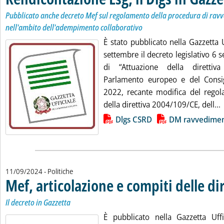
Pubblicato anche decreto Mef sul regolamento della procedura di rav
nell'ambito dell'adempimento collaborativo
È stato pubblicato nella Gazzetta 
settembre il decreto legislativo 6
di “Attuazione della diretti
Parlamento europeo e del Consi
2022, recante modifica del rego
L
della direttiva 2004/109/CE, dell...
Lista allegati PDF alla notizia
Dlgs CSRD
DM ravvedimen
11/09/2024
- Politiche
Mef, articolazione e compiti delle di
Il decreto in Gazzetta
È pubblicato nella Gazzetta Uff