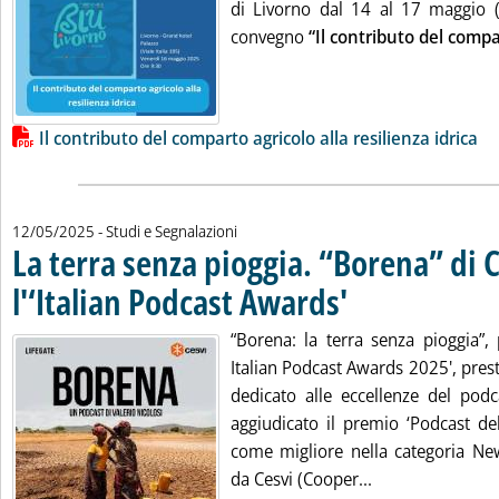
di Livorno dal 14 al 17 maggio 
convegno
“Il contributo del comp
Lista allegati PDF alla notizia
Il contributo del comparto agricolo alla resilienza idrica
12/05/2025
- Studi e Segnalazioni
La terra senza pioggia. “Borena” di 
l'‘Italian Podcast Awards'
. Pubblicata lunedì 12 maggi
“Borena: la terra senza pioggia”, 
Italian Podcast Awards 2025', pres
dedicato alle eccellenze del podc
aggiudicato il premio ‘Podcast del
come migliore nella categoria New
Leggi tutta la n
da Cesvi (Cooper...