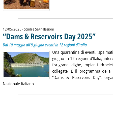
12/05/2025
- Studi e Segnalazioni
“Dams & Reservoirs Day 2025”
. Sottotitolo: 
. Pubblicata l
Dal 19 maggio all'8 giugno eventi in 12 regioni d'Italia
Una quarantina di eventi, ‘spalmati'
giugno in 12 regioni d'Italia, int
fra grandi dighe, impianti idroelett
collegate. È il programma della
“Dams & Reservoirs Day”, orga
Leggi tutta la notizia: '“Dams & Reservoir
Nazionale Italiano ...