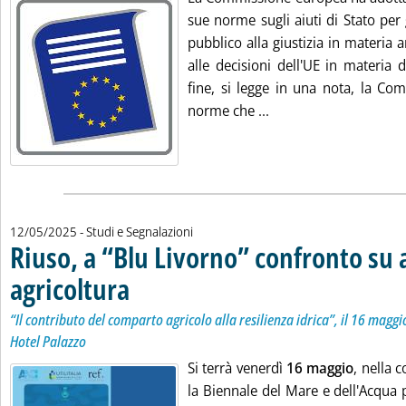
sue norme sugli aiuti di Stato per 
pubblico alla giustizia in materia 
alle decisioni dell'UE in materia di
fine, si legge in una nota, la Com
Leggi tutta la notizia
norme che ...
12/05/2025
- Studi e Segnalazioni
Riuso, a “Blu Livorno” confronto su 
agricoltura
. Sottotitolo: “Il contributo del comparto agricolo alla resilienza
. Pubblicata lunedì 12 maggio 2025 alle 16.58.
“Il contributo del comparto agricolo alla resilienza idrica”, il 16 maggi
Hotel Palazzo
Si terrà venerdì
16 maggio
, nella c
la Biennale del Mare e dell'Acqu