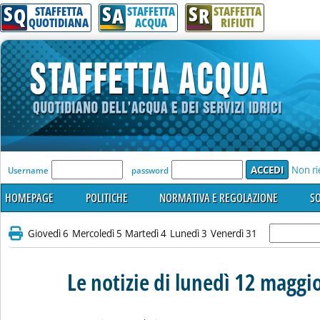
S
S
S
Q
A
R
STAFFETTA
STAFFETTA
STAFFETTA
QUOTIDIANA
ACQUA
RIFIUTI
'Modulo Login per accedere'
Non ri
Username
password
HOMEPAGE
POLITICHE
NORMATIVA E REGOLAZIONE
SO
Giovedì 6
Mercoledì 5
Martedì 4
Lunedì 3
Venerdì 31
Le notizie di lunedì 12 maggi