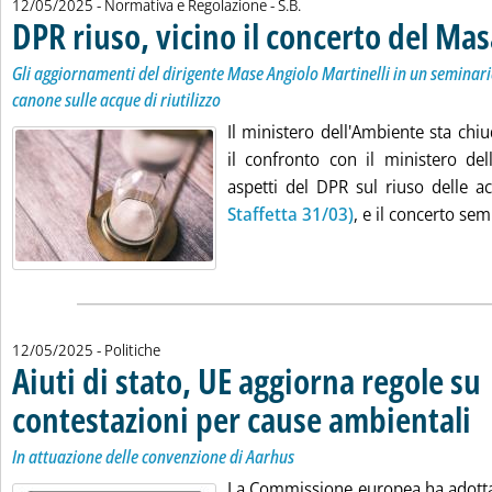
di:
12/05/2025
- Normativa e Regolazione -
S.B.
DPR riuso, vicino il concerto del Mas
Gli aggiornamenti del dirigente Mase Angiolo Martinelli in un seminari
canone sulle acque di riutilizzo
Il ministero dell'Ambiente sta chi
il confronto con il ministero dell
aspetti del DPR sul riuso delle 
Staffetta 31/03)
, e il concerto sem
12/05/2025
- Politiche
Aiuti di stato, UE aggiorna regole su
contestazioni per cause ambientali
. So
. Pu
In attuazione delle convenzione di Aarhus
La Commissione europea ha adottat