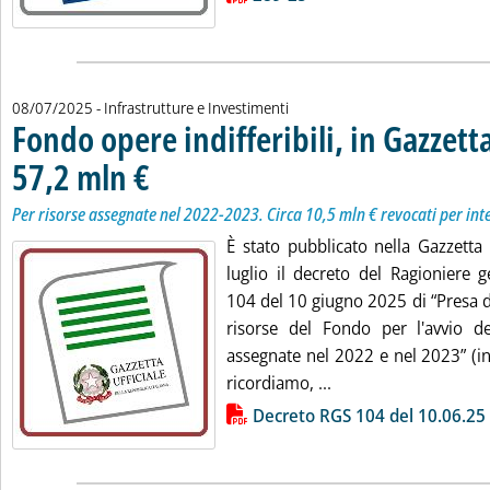
08/07/2025
- Infrastrutture e Investimenti
Fondo opere indifferibili, in Gazzett
57,2 mln €
. Sottotitolo: Per risorse assegnate nel 2022-2023. Circa 10,5 mln 
. Pubblicata martedì 08 luglio 2025 alle 9.43.
Per risorse assegnate nel 2022-2023. Circa 10,5 mln € revocati per inte
È stato pubblicato nella Gazzetta 
luglio il decreto del Ragioniere g
104 del 10 giugno 2025 di “Presa d'
risorse del Fondo per l'avvio del
assegnate nel 2022 e nel 2023” (in 
Leggi tutta la notizi
ricordiamo, ...
Lista allegati PDF alla notizia
Decreto RGS 104 del 10.06.25