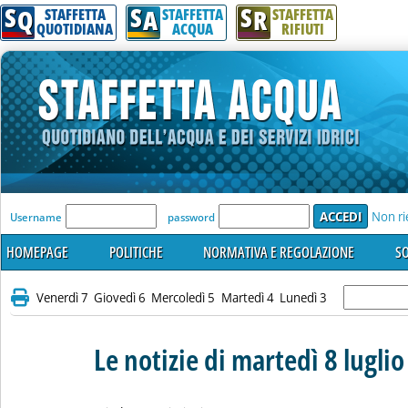
S
S
S
Q
A
R
STAFFETTA
STAFFETTA
STAFFETTA
QUOTIDIANA
ACQUA
RIFIUTI
'Modulo Login per accedere'
Non ri
Username
password
HOMEPAGE
POLITICHE
NORMATIVA E REGOLAZIONE
SO
Venerdì 7
Giovedì 6
Mercoledì 5
Martedì 4
Lunedì 3
Le notizie di martedì 8 lugli