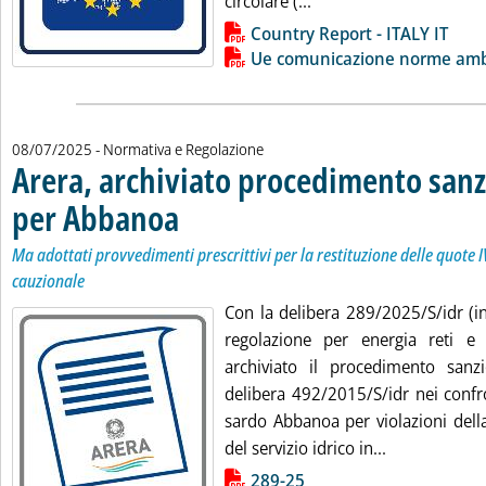
Leggi tutta la notizia:
circolare (...
Lista allegati PDF alla notizia
Country Report - ITALY IT
Ue comunicazione norme amb
08/07/2025
- Normativa e Regolazione
Arera, archiviato procedimento sanz
per Abbanoa
. Sottotitolo: Ma adottati provvedimenti prescrittivi per la 
. Pubblicata martedì 08 luglio 2025 alle 9.46.
Ma adottati provvedimenti prescrittivi per la restituzione delle quote I
cauzionale
Con la delibera 289/2025/S/idr (in 
regolazione per energia reti e
archiviato il procedimento sanz
delibera 492/2015/S/idr nei confro
sardo Abbanoa per violazioni della
Leggi tutta 
del servizio idrico in...
Lista allegati PDF alla notizia
289-25