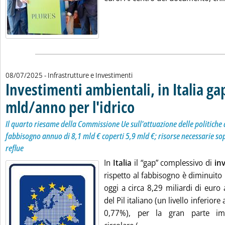
08/07/2025
- Infrastrutture e Investimenti
Investimenti ambientali, in Italia ga
mld/anno per l'idrico
. Sottotitolo: Il quarto riesame della
. Pubblicata martedì 08 luglio 2025 al
Il quarto riesame della Commissione Ue sull'attuazione delle politiche
fabbisogno annuo di 8,1 mld € coperti 5,9 mld €; risorse necessarie so
reflue
In
Italia
il “gap” complessivo di
in
rispetto al fabbisogno è diminuit
oggi a circa 8,29 miliardi di euro
del Pil italiano (un livello inferiore
0,77%), per la gran parte imp