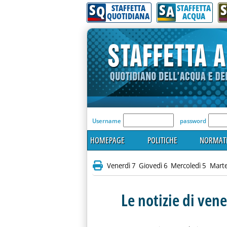
S
S
S
Q
A
STAFFETTA
STAFFETTA
QUOTIDIANA
ACQUA
'Modulo Login per acceder
Username
password
HOMEPAGE
POLITICHE
NORMATI
Venerdì 7
Giovedì 6
Mercoledì 5
Marte
Le notizie di ven