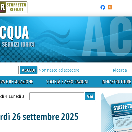
R
STAFFETTA
RIFIUTI
e'
Non riesco ad accedere
Ricerca
VA E REGOLAZIONE
SOCIETÀ E ASSOCIAZIONI
INFRASTRUTTURE 
dì 4
Lunedì 3
erdì 26 settembre 2025