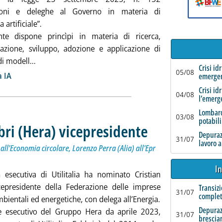
zioni e deleghe al Governo in materia di
a artificiale”.
te dispone princìpi in materia di ricerca,
azione, sviluppo, adozione e applicazione di
Leggi tutta la notizia: 'IA, in Gazzetta la legge delega
di modell...
Crisi id
ia
05/08
 IA
emerge
Crisi id
04/08
l’emerg
Lombard
03/08
potabili
bbri (Hera) vicepresidente
. Sottotitolo: Con delega all'En
. Pubblicata venerdì 26 settemb
Depurazi
31/07
lavoro a
ll'Economia circolare, Lorenzo Perra (Alia) all'Epr
In
 esecutiva di Utilitalia ha nominato Cristian
cepresidente della Federazione delle imprese
Transizi
31/07
complet
mbientali ed energetiche, con delega all’Energia.
Depuraz
e esecutivo del Gruppo Hera da aprile 2023,
31/07
brescia