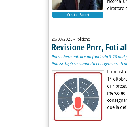
ricorda u
direttore 
Cristian Fabbri
26/09/2025
- Politiche
Revisione Pnrr, Foti al
Potrebbero entrare un fondo da 8-10 mld pe
Pniissi, tagli su comunità energetiche e Tra
Il ministr
1° ottobre
di ripres
mercoledì
consegnar
quella defi