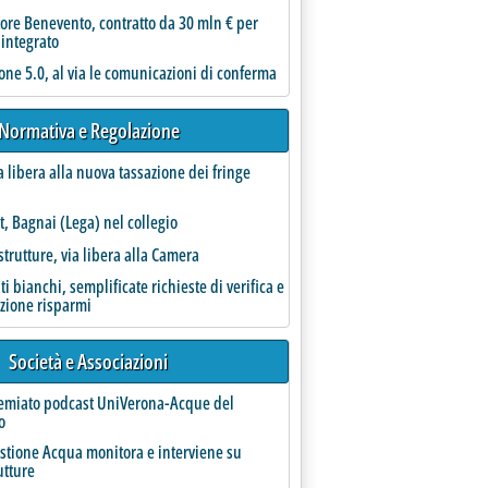
ore Benevento, contratto da 30 mln € per
Hera) vicepresidente'
 integrato
one 5.0, al via le comunicazioni di conferma
Normativa e Regolazione
ndo da 8-10 mld per la competitività delle imprese, finanziamenti al Pniissi, tagli su comunità e
5 alle 10.20.
a libera alla nuova tassazione dei fringe
t, Bagnai (Lega) nel collegio
strutture, via libera alla Camera
ati bianchi, semplificate richieste di verifica e
azione risparmi
Società e Associazioni
remiato podcast UniVerona-Acque del
il 1° ottobre'
o
estione Acqua monitora e interviene su
utture