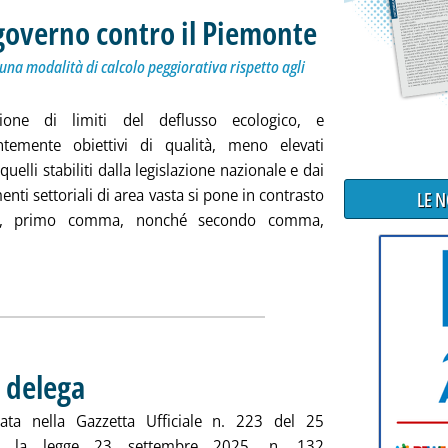
 governo contro il Piemonte
. Sottotitolo: Impugnata no
. Pubblicata venerdì 26 set
na modalità di calcolo peggiorativa rispetto agli
uzione di limiti del deflusso ecologico, e
temente obiettivi di qualità, meno elevati
quelli stabiliti dalla legislazione nazionale e dai
nti settoriali di area vasta si pone in contrasto
LE 
17, primo comma, nonché secondo comma,
a notizia: 'Deflusso ecologico, il governo contro il Piemonte'
ia
e delega
. Pubblicata venerdì 26 settembre 2025 alle 12.27.
ata nella Gazzetta Ufficiale n. 223 del 25
re la legge 23 settembre 2025, n. 132