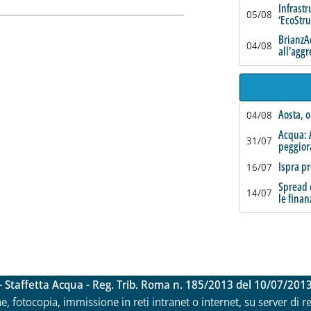
Infrastr
05/08
‘EcoStr
BrianzAc
04/08
all’agg
Aosta, o
04/08
Acqua: 
31/07
peggio
Ispra pr
16/07
Spread c
14/07
le finan
- Staffetta Acqua - Reg. Trib. Roma n. 185/2013 del 10/07/201
ne, fotocopia, immissione in reti intranet o internet, su server di 