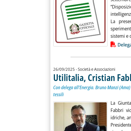
“Disposi
intelligenz
La presen
speriment
sistemi e 
Lista allegati PDF alla notiz
Delega
26/09/2025
- Società e Associazioni
Utilitalia, Cristian Fa
Con delega all'Energia. Bruno Manzi (Ama) a
tessili
La Giunta
Fabbri vi
idriche, a
President