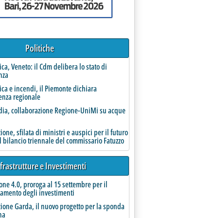
Politiche
 '
rica, Veneto: il Cdm delibera lo stato di
nza
rica e incendi, il Piemonte dichiara
enza regionale
ia, collaborazione Regione-UniMi su acque
ergia. Bruno Manzi (Ama) all'Economia circolare, Lorenzo Perra (Alia) all'Epr tessili
re 2025 alle 10.23.
one, sfilata di ministri e auspici per il futuro
l bilancio triennale del commissario Fatuzzo
frastrutture e Investimenti
one 4.0, proroga al 15 settembre per il
amento degli investimenti
ione Garda, il nuovo progetto per la sponda
na