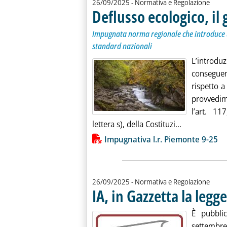
26/09/2025
- Normativa e Regolazione
Deflusso ecologico, il
Impugnata norma regionale che introduce u
standard nazionali
L’introd
conseguen
rispetto a 
provvedime
l’art. 1
Leggi tutta l
lettera s), della Costituzi...
Lista allegati PDF alla notiz
Impugnativa l.r. Piemonte 9-25
26/09/2025
- Normativa e Regolazione
IA, in Gazzetta la legg
È pubblic
settemb