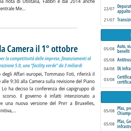
na nota di Utilitalia, Fabbri è dal 2014 anche
Depurat
Leggi tutta la notizia: 'Utilitalia, Cristian Fabbri (
centrale Me...
22/07
appalto
Transizi
21/07
la Camera il 1° ottobre
. Sottotitolo: Potrebbero entrare un fo
. Pubblicata venerdì 26 settembre 202
Auto, vi
05/08
benefit
r la competitività delle imprese, finanziamenti al
Antitrus
05/08
nsizione 5.0, una “facility verde” da 3 miliardi
DL Infra
04/08
o degli Affari europei, Tommaso Foti, riferirà il
Certific
03/08
 alle 9:30 alla Camera sulla revisione del Piano
certific
a. Lo ha deciso la conferenza dei capigruppo di
 scorso. Il governo è infatti intenzionato a
e una nuova versione del Pnrr a Bruxelles,
Pfas, p
Leggi tutta la notizia: 'Revisione Pnrr, Foti alla Camera 
nitiva,...
05/08
Chiamp
Pfas, G
05/08
infrastr