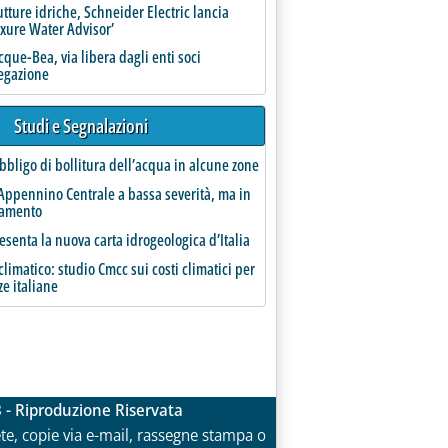
utture idriche, Schneider Electric lancia
uxure Water Advisor’
que-Bea, via libera dagli enti soci
regazione
Studi e Segnalazioni
bbligo di bollitura dell’acqua in alcune zone
Appennino Centrale a bassa severità, ma in
ramento
esenta la nuova carta idrogeologica d’Italia
limatico: studio Cmcc sui costi climatici per
ze italiane
3 - Riproduzione Riservata
rete, copie via e-mail, rassegne stampa o