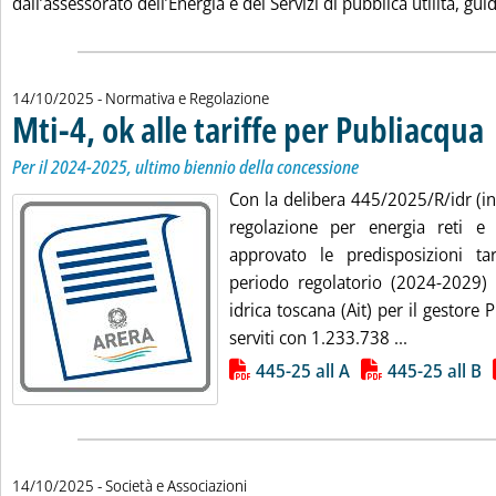
dall’assessorato dell’Energia e dei Servizi di pubblica utilità, gui
14/10/2025
- Normativa e Regolazione
Mti-4, ok alle tariffe per Publiacqua
. 
. 
Per il 2024-2025, ultimo biennio della concessione
Con la delibera 445/2025/R/idr (in a
regolazione per energia reti e
approvato le predisposizioni tar
periodo regolatorio (2024-2029) p
idrica toscana (Ait) per il gestor
Leggi tutta 
serviti con 1.233.738 ...
Lista allegati PDF alla notizia
445-25 all A
445-25 all B
14/10/2025
- Società e Associazioni