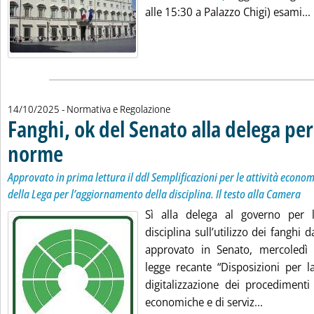
alle 15:30 a Palazzo Chigi) esami...
14/10/2025
- Normativa e Regolazione
Fanghi, ok del Senato alla delega pe
norme
. Sottotitolo: Approvato in prima lettura il ddl Semplificazioni per le atti
. Pubblicata martedì 14 ottobre 2025 alle 10.49.
Approvato in prima lettura il ddl Semplificazioni per le attività eco
della Lega per l’aggiornamento della disciplina. Il testo alla Camera
Sì alla delega al governo per l
disciplina sull’utilizzo dei fanghi 
approvato in Senato, mercoledì 
legge recante “Disposizioni per l
digitalizzazione dei procedimenti 
Leggi tutt
economiche e di serviz...