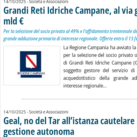
14/10/2025
- Società e Associazioni
Grandi Reti Idriche Campane, al via 
mld €
. Sottotitolo: Per la selezione del socio privato al 49% e l’affidamento trente
. Pubblicata martedì 14 ottobre 2025 alle 18.17.
Per la selezione del socio privato al 49% e l’affidamento trentennale de
grande adduzione primaria di interesse regionale. Offerte entro il 13 
La Regione Campania ha avviato la
per la selezione del socio privato
di Grandi Reti Idriche Campane (G
soggetto gestore del servizio di
acquedottistico della grande a
Leggi tutta la
interesse regionale...
14/10/2025
- Società e Associazioni
Geal, no del Tar all’istanza cautelare 
gestione autonoma
. Sottotitolo: Presentata dal Comune di Lucc
. Pubblicata martedì 14 ottobre 2025 alle 1