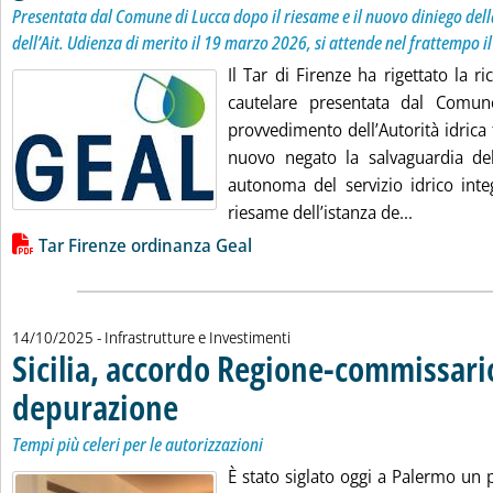
Presentata dal Comune di Lucca dopo il riesame e il nuovo diniego del
dell’Ait. Udienza di merito il 19 marzo 2026, si attende nel frattempo i
Il Tar di Firenze ha rigettato la r
cautelare presentata dal Comun
provvedimento dell’Autorità idrica 
nuovo negato la salvaguardia de
autonoma del servizio idrico inte
Leggi tutt
riesame dell’istanza de...
Lista allegati PDF alla notizia
Tar Firenze ordinanza Geal
14/10/2025
- Infrastrutture e Investimenti
Sicilia, accordo Regione-commissari
depurazione
. Sottotitolo: Tempi più celeri per le autorizzazioni
. Pubblicata martedì 14 ottobre 2025 alle 17.5.
Tempi più celeri per le autorizzazioni
È stato siglato oggi a Palermo un p