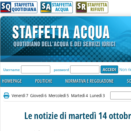
S
S
S
Q
A
R
STAFFETTA
STAFFETTA
STAFFETTA
QUOTIDIANA
ACQUA
RIFIUTI
'Modulo Login per accedere'
Non ri
Username
password
HOMEPAGE
POLITICHE
NORMATIVA E REGOLAZIONE
SO
Venerdì 7
Giovedì 6
Mercoledì 5
Martedì 4
Lunedì 3
Le notizie di martedì 14 ottob