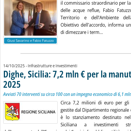
il commissario straordinario per la
delle acque reflue, Fabio Fatuzzo
Territorio e dell’Ambiente dell
Obiettivo dell’accordo, informa u
Leggi tutta l
di dimezzare i term...
Giusi Savarino e Fabio Fatuzzo
14/10/2025
- Infrastrutture e Investimenti
Dighe, Sicilia: 7,2 mln € per la manu
2025
. Sottotitolo: Avviati 70 interventi su circa 100 con un impegno economico di 6
. Pubblicata martedì 14 ottobre 2025 alle 16.24.
Avviati 70 interventi su circa 100 con un impegno economico di 6,1 ml
Circa 7,2 milioni di euro per gli 
gestite dal Dipartimento regionale d
è lo stanziamento destinato ne
Siciliana a investimenti str