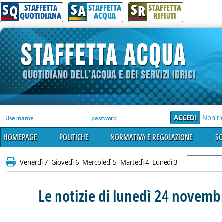
S
S
S
Q
A
R
STAFFETTA
STAFFETTA
STAFFETTA
QUOTIDIANA
ACQUA
RIFIUTI
'Modulo Login per accedere'
Non ri
Username
password
HOMEPAGE
POLITICHE
NORMATIVA E REGOLAZIONE
SO
Venerdì 7
Giovedì 6
Mercoledì 5
Martedì 4
Lunedì 3
Le notizie di lunedì 24 novem