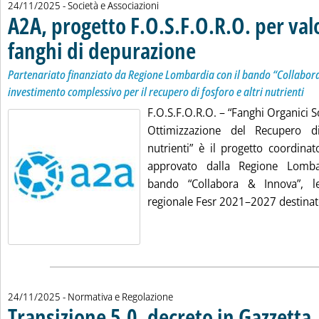
24/11/2025
- Società e Associazioni
A2A, progetto F.O.S.F.O.R.O. per valo
fanghi di depurazione
. Sottotitolo: Partenariato finanziat
. Pubblicata lunedì 24 novembre 202
Partenariato finanziato da Regione Lombardia con il bando “Collabora
investimento complessivo per il recupero di fosforo e altri nutrienti
F.O.S.F.O.R.O. – “Fanghi Organici So
Ottimizzazione del Recupero di
nutrienti” è il progetto coordin
approvato dalla Regione Lomba
bando “Collabora & Innova”, 
regionale Fesr 2021–2027 destinato
24/11/2025
- Normativa e Regolazione
Transizione 5.0, decreto in Gazzetta
. 
. 