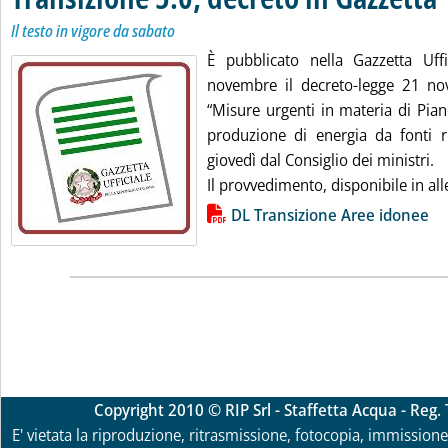
Il testo in vigore da sabato
È pubblicato nella Gazzetta Uff
novembre il decreto-legge 21 n
“Misure urgenti in materia di Pian
produzione di energia da fonti ri
giovedì dal Consiglio dei ministri.
Il provvedimento, disponibile in alle
Lista allegati PDF alla notizia
DL Transizione Aree idonee
Copyright 2010 © RIP Srl - Staffetta Acqua - Reg
E' vietata la riproduzione, ritrasmissione, fotocopia, immissione 