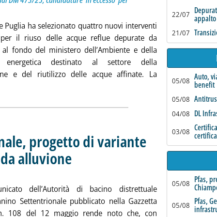
 dal DM 473/25, candidature ‘in eccesso’ per
Depurat
22/07
appalto
 Puglia ha selezionato quattro nuovi interventi
Transizi
21/07
i per il riuso delle acque reflue depurate da
 al fondo del ministero dell’Ambiente e della
a energetica destinato al settore della
ne e del riutilizzo delle acque affinate. La
Auto, vi
05/08
benefit
tutta la notizia: 'Riuso, Puglia: 4 progetti da 11 mln € per il fo
Antitrus
05/08
DL Infra
04/08
Certific
03/08
certific
ale, progetto di variante
 da alluvione
. Sottotitolo: Avviso in Gazzetta
. Pubblicata mercoledì 13 maggio 2026 alle 10.43.
Pfas, p
05/08
Chiamp
icato dell’Autorità di bacino distrettuale
nnino Settentrionale pubblicato nella Gazzetta
Pfas, G
05/08
infrastr
e n. 108 del 12 maggio rende noto che, con