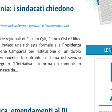
nia: i sindacati chiedono
. Sottotitolo: Per affrontare criticità, monitorare l’evoluzione del sistema e garantire trasparen
. Pubblicata mercoledì 13 maggio 2026 alle 20.4.
uzione del sistema e garantire trasparenza nei
rie regionali di Filctem Cgil, Femca Cisl e Uiltec
 inviato una richiesta formale alla Presidenza
LE 
ione Campania per l’istituzione di un tavolo
ermanente di confronto sul tema del servizio
tegrato. “L’iniziativa – informa un comunicato
Leggi tutta la notizia: 'Servizio idrico, Campania: i 
 nasce da...
rica, emendamenti al DL