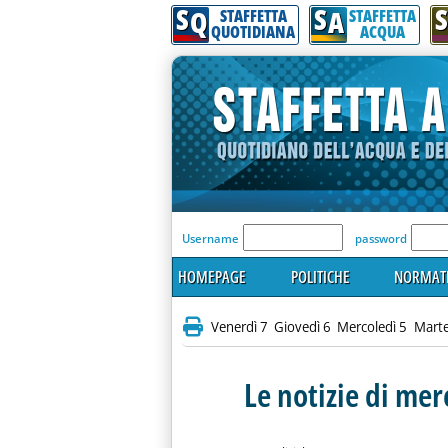
S
S
S
Q
A
STAFFETTA
STAFFETTA
QUOTIDIANA
ACQUA
'Modulo Login per acceder
Username
password
HOMEPAGE
POLITICHE
NORMATI
Venerdì 7
Giovedì 6
Mercoledì 5
Marte
Le notizie di me