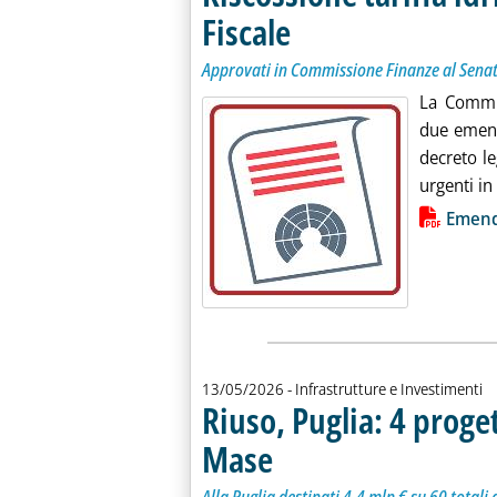
Fiscale
. Sottotitolo: Approvati in Commissione
. Pubblicata mercoledì 13 maggio 2026 
Approvati in Commissione Finanze al Sena
La Commis
due emend
decreto l
urgenti in
Lista allegati PDF alla notiz
Emend
13/05/2026
- Infrastrutture e Investimenti
Riuso, Puglia: 4 proget
Mase
. Sottotitolo: Alla Puglia destinati 4,4 mln
. Pubblicata mercoledì 13 maggio 2026 all