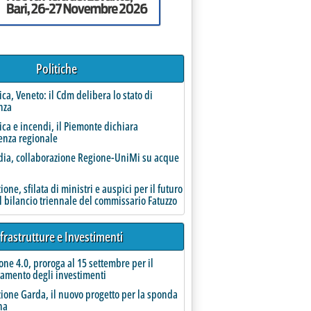
Politiche
rica, Veneto: il Cdm delibera lo stato di
nza
ne tariffa idrica, emendamenti al DL Fiscale'
rica e incendi, il Piemonte dichiara
enza regionale
ia, collaborazione Regione-UniMi su acque
one, sfilata di ministri e auspici per il futuro
l bilancio triennale del commissario Fatuzzo
frastrutture e Investimenti
one 4.0, proroga al 15 settembre per il
amento degli investimenti
e
ione Garda, il nuovo progetto per la sponda
na