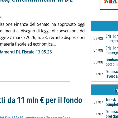
 Finanze al Senato
alle 19.35.
to
sione Finanze del Senato ha approvato oggi
amenti al disegno di legge di conversione del
Crisi id
egge 27 marzo 2026, n. 38, recante disposizioni
05/08
emerge
Leggi tutta la notizia: 'Riscossio
 materia fiscale ed economica...
Crisi id
ia
04/08
amenti DL Fiscale 13.05.26
l’emerg
Lombard
03/08
potabili
Depurazi
31/07
lavoro a
In
ti da 11 mln € per il fondo
Transizi
31/07
complet
 € su 60 totali dal DM 473/25, candidature ‘in eccesso’ per intercettare eventuali ulteriori risors
e 17.38.
Depuraz
31/07
brescia