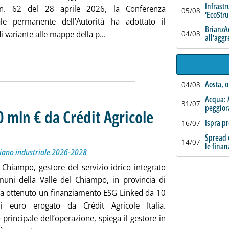
Infrastr
 n. 62 del 28 aprile 2026, la Conferenza
05/08
‘EcoStr
nale permanente dell’Autorità ha adottato il
BrianzAc
Leggi tutta la notizia: 'Appennino
i variante alle mappe della p...
04/08
all’agg
Aosta, o
04/08
Acqua: 
31/07
peggio
 mln € da Crédit Agricole
Ispra pr
16/07
sostegno del Piano industriale 2026-2028
 10.26.
Spread c
14/07
le finan
Piano industriale 2026-2028
 Chiampo, gestore del servizio idrico integrato
uni della Valle del Chiampo, in provincia di
ha ottenuto un finanziamento ESG Linked da 10
di euro erogato da Crédit Agricole Italia.
o principale dell’operazione, spiega il gestore in