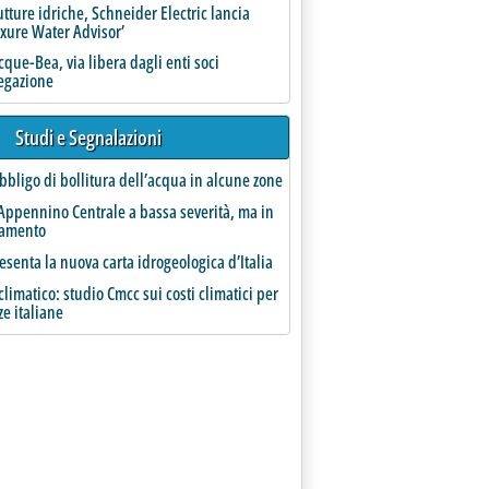
utture idriche, Schneider Electric lancia
uxure Water Advisor’
que-Bea, via libera dagli enti soci
 Settentrionale, progetto di variante mappe di pericolosità da 
regazione
Studi e Segnalazioni
bbligo di bollitura dell’acqua in alcune zone
Appennino Centrale a bassa severità, ma in
ramento
esenta la nuova carta idrogeologica d’Italia
limatico: studio Cmcc sui costi climatici per
ze italiane