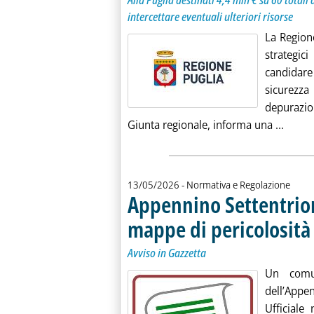
Alla Puglia destinati 4,4 mln € su 60 totali
intercettare eventuali ulteriori risorse
La Regione
strategic
candidare
sicurezz
depurazio
Leggi 
Giunta regionale, informa una ...
13/05/2026
- Normativa e Regolazione
Appennino Settentrion
mappe di pericolosità
Avviso in Gazzetta
Un comun
dell’Appe
Ufficial