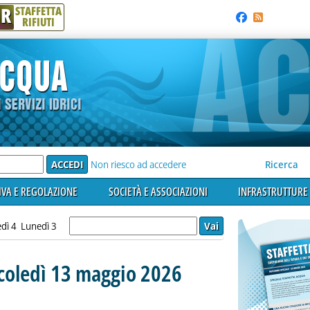
R
STAFFETTA
RIFIUTI
e'
Non riesco ad accedere
Ricerca
VA E REGOLAZIONE
SOCIETÀ E ASSOCIAZIONI
INFRASTRUTTURE 
dì 4
Lunedì 3
rcoledì 13 maggio 2026