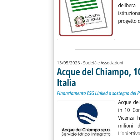
delibera
istituzio
progetto d
13/05/2026
- Società e Associazioni
Acque del Chiampo, 10
Italia
. Sottotitolo: Finanziamento ESG Linked a 
. Pubblicata mercoledì 13 maggio 2026 alle
Finanziamento ESG Linked a sostegno del 
Acque del
in 10 Com
Vicenza, 
milioni 
L’obiettiv