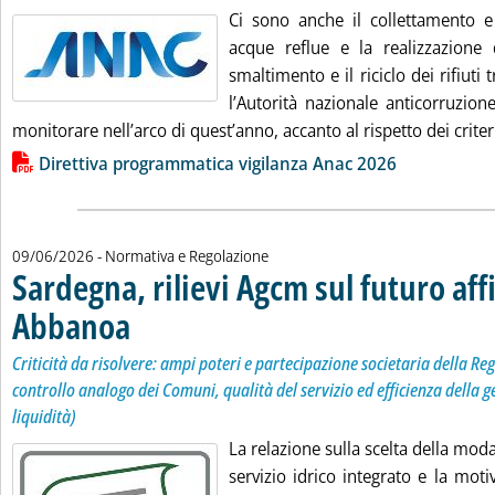
Ci sono anche il collettamento e
acque reflue e la realizzazione 
smaltimento e il riciclo dei rifiuti 
l’Autorità nazionale anticorruzion
monitorare nell’arco di quest’anno, accanto al rispetto dei criter
Lista allegati PDF alla notizia
Direttiva programmatica vigilanza Anac 2026
09/06/2026
- Normativa e Regolazione
Sardegna, rilievi Agcm sul futuro af
Abbanoa
. Sottotitolo: Criticità da risolvere: ampi poteri e partecipazione soci
. Pubblicata martedì 09 giugno 2026 alle 11.25.
Criticità da risolvere: ampi poteri e partecipazione societaria della Re
controllo analogo dei Comuni, qualità del servizio ed efficienza della ge
liquidità)
La relazione sulla scelta della moda
servizio idrico integrato e la moti