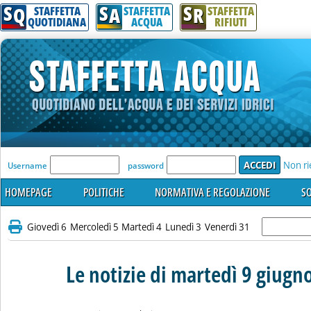
S
S
S
Q
A
R
STAFFETTA
STAFFETTA
STAFFETTA
QUOTIDIANA
ACQUA
RIFIUTI
'Modulo Login per accedere'
Non ri
Username
password
HOMEPAGE
POLITICHE
NORMATIVA E REGOLAZIONE
SO
Giovedì 6
Mercoledì 5
Martedì 4
Lunedì 3
Venerdì 31
Le notizie di martedì 9 giugn