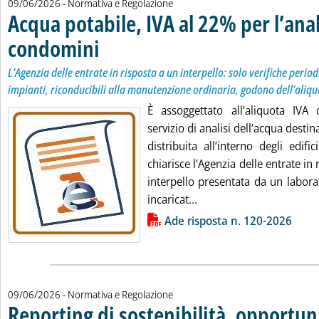
09/06/2026
- Normativa e Regolazione
Acqua potabile, IVA al 22% per l’anal
condomini
. Sottotitolo: L’Agenzia delle entrate in risposta a un interpello:
. Pubblicata martedì 09 giugno 2026 alle 18.59.
L’Agenzia delle entrate in risposta a un interpello: solo verifiche perio
impianti, riconducibili alla manutenzione ordinaria, godono dell’aliq
È assoggettato all’aliquota IVA
servizio di analisi dell’acqua des
distribuita all’interno degli edifi
chiarisce l’Agenzia delle entrate in 
interpello presentata da un laborat
Leggi tutta la notizia: '
incaricat...
Lista allegati PDF alla notizia
Ade risposta n. 120-2026
09/06/2026
- Normativa e Regolazione
Reporting di sostenibilità, opportuni