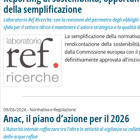
della semplificazione
. Sottotitolo: Laboratorio Ref Ricerche:
. Pubblicata martedì 09 giugno 2026 al
Laboratorio Ref Ricerche: con la revisione del perimetro degli obblighi 
sfida per il settore idrico è mantenere il valore strategico e la qualità
La semplificazione della normativa
rendicontazione della sostenibilità
dalla Commissione europea con il 
definitivamente approvata all’inizio
09/06/2026
- Normativa e Regolazione
Anac, il piano d’azione per il 2026
. Sotto
. Pubbl
L’Autorità intende rafforzare tra l’altro le attività di vigilanza su col
delle acque reflue