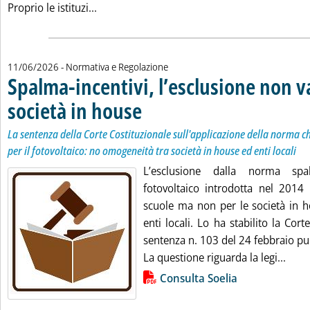
Leggi tutta la notizia: '‘Acqua Summit 2026
Proprio le istituzi...
11/06/2026
- Normativa e Regolazione
Spalma-incentivi, l’esclusione non va
società in house
. Sottotitolo: La sentenza della Corte Costituzionale
. Pubblicata giovedì 11 giugno 2026 alle 13.2.
La sentenza della Corte Costituzionale sull'applicazione della norma ch
per il fotovoltaico: no omogeneità tra società in house ed enti locali
L’esclusione dalla norma spal
fotovoltaico introdotta nel 2014 
scuole ma non per le società in h
enti locali. Lo ha stabilito la Cort
sentenza n. 103 del 24 febbraio pu
Leggi
La questione riguarda la legi...
Lista allegati PDF alla notizia
Consulta Soelia