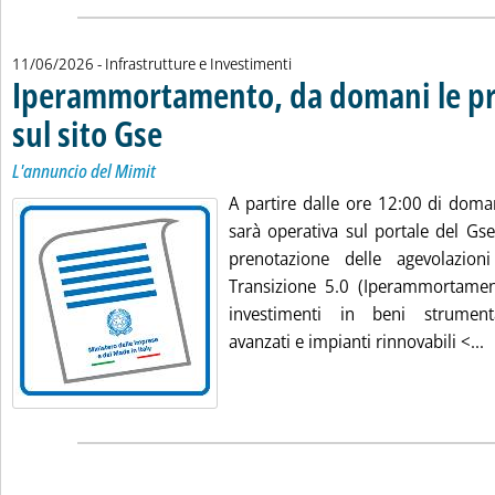
11/06/2026
- Infrastrutture e Investimenti
Iperammortamento, da domani le pr
sul sito Gse
. Sottotitolo: L'annuncio del Mimit
. Pubblicata giovedì 11 giugno 2026 alle 9.48.
L'annuncio del Mimit
A partire dalle ore 12:00 di doma
sarà operativa sul portale del Gse
prenotazione delle agevolazion
Transizione 5.0 (Iperammortamen
investimenti in beni strument
L
avanzati e impianti rinnovabili <...