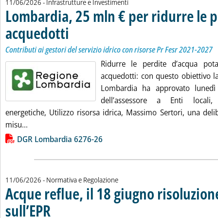
11/06/2026
- Infrastrutture e Investimenti
Lombardia, 25 mln € per ridurre le p
acquedotti
. Sottotitolo: Contributi ai gestori del servizio idrico con risorse
. Pubblicata giovedì 11 giugno 2026 alle 18.44.
Contributi ai gestori del servizio idrico con risorse Pr Fesr 2021-2027
Ridurre le perdite d’acqua pota
acquedotti: con questo obiettivo l
Lombardia ha approvato lunedì
dell’assessore a Enti locali
energetiche, Utilizzo risorsa idrica, Massimo Sertori, una deli
Leggi tutta la notizia: 'Lombardia, 25 mln € per ridurre
misu...
Lista allegati PDF alla notizia
DGR Lombardia 6276-26
11/06/2026
- Normativa e Regolazione
Acque reflue, il 18 giugno risoluzion
sull’EPR
. Sottotitolo: Dopo il dibattito a marzo in plenaria, voto a Strasburgo rig
. Pubblicata giovedì 11 giugno 2026 alle 18.19.