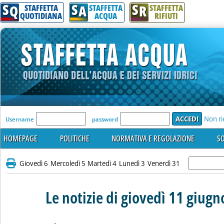
S
S
S
Q
A
R
STAFFETTA
STAFFETTA
STAFFETTA
QUOTIDIANA
ACQUA
RIFIUTI
'Modulo Login per accedere'
Non ri
Username
password
HOMEPAGE
POLITICHE
NORMATIVA E REGOLAZIONE
SO
Giovedì 6
Mercoledì 5
Martedì 4
Lunedì 3
Venerdì 31
Le notizie di giovedì 11 giug