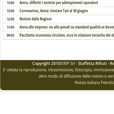
Arera, differiti i termini per adempimenti operatori
13/03
Coronavirus, Arera: rinviare Tari al 30 giugno
13/03
Notizie dalle Regioni
12/03
Arera alle imprese: no alle penali su standard qualità se dov
11/03
Pacchetto economia circolare, ecco le relazioni tecniche dei d
09/03
Copyright 2010
©RIP Srl -
Staffetta Rifiuti -
E' vietata la riproduzione, ritrasmissione, fotocopia, immissione 
altro modo di diffusione delle notizie o ser
Rivista Italiana Petrol