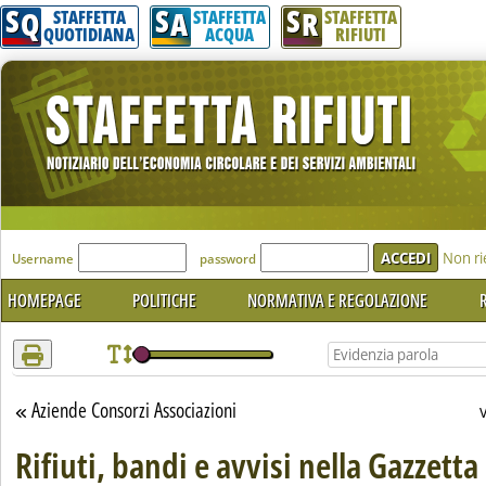
S
S
S
Attenzione! Esegui l'accesso per lèggere interamente la notizia.
Q
A
R
STAFFETTA
STAFFETTA
STAFFETTA
QUOTIDIANA
ACQUA
RIFIUTI
'Modulo Login per accedere'
Non ri
Username
password
HOMEPAGE
POLITICHE
NORMATIVA E REGOLAZIONE
R
Aziende Consorzi Associazioni
Torna alla sezione
Rifiuti, bandi e avvisi nella Gazzetta