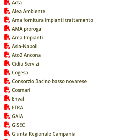
Lista allegati PDF alla notizia
Acta
Alea Ambiente
Ama fornitura impianti trattamento
AMA proroga
Area Impianti
Asia-Napoli
Ato2 Ancona
Cidiu Servizi
Cogesa
Consorzio Bacino basso novarese
Cosmari
Enval
ETRA
GAIA
GISEC
Giunta Regionale Campania