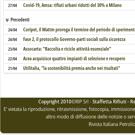
Covid-19, Amsa: rifiuti urbani ridotti del 30% a Milano
27/04
Precedenti
Coripet, il Mattm proroga il termine del periodo di sperimen
24/04
Fase 2, il protocollo Governo-parti sociali sulla sicurezza
24/04
Assocarta: "Raccolta e riciclo attività essenziale"
23/04
Acea acquisisce quattro impianti di selezione e recupero
22/04
Utilitalia, "la sostenibilità premia anche nei risultati"
21/04
Copyright 2010
©RIP Srl -
Staffetta Rifiuti -
E' vietata la riproduzione, ritrasmissione, fotocopia, immissione 
altro modo di diffusione delle notizie o ser
Rivista Italiana Petrol