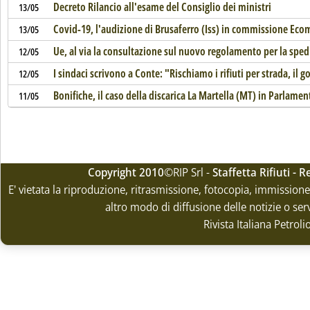
Decreto Rilancio all'esame del Consiglio dei ministri
13/05
Covid-19, l'audizione di Brusaferro (Iss) in commissione Eco
13/05
Ue, al via la consultazione sul nuovo regolamento per la spedi
12/05
I sindaci scrivono a Conte: "Rischiamo i rifiuti per strada, il g
12/05
Bonifiche, il caso della discarica La Martella (MT) in Parlamen
11/05
Copyright 2010
©RIP Srl -
Staffetta Rifiuti -
E' vietata la riproduzione, ritrasmissione, fotocopia, immissione 
altro modo di diffusione delle notizie o ser
Rivista Italiana Petrol