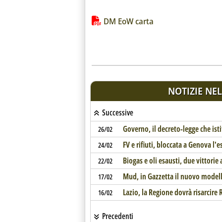
Lista allegati PDF alla notiz
DM EoW carta
NOTIZIE NEL
Successive
Governo, il decreto-legge che isti
26/02
FV e rifiuti, bloccata a Genova l'
24/02
Biogas e oli esausti, due vittorie a
22/02
Mud, in Gazzetta il nuovo model
17/02
Lazio, la Regione dovrà risarcire 
16/02
Precedenti