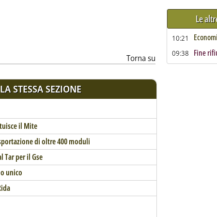
Le alt
ia
Economia
10:21
Fine rif
09:38
Torna su
LA STESSA SEZIONE
tuisce il Mite
esportazione di oltre 400 moduli
l Tar per il Gse
lo unico
Rida