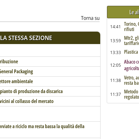
Le a
Torna su
Torino, 
14:41
rifiuti
LA STESSA SEZIONE
Mtr2, g
13:59
tariffar
Plastic
13:33
tribuzione
Abaco co
12:05
agricol
 General Packaging
Vetro, a
11:38
settore ambientale
resta ba
pianto di produzione da discarica
Metodo t
11:37
regolato
vicini al collasso del mercato
viate a riciclo ma resta bassa la qualità della