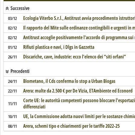
Successive
Ecologia Viterbo S.r.l., Antitrust avvia procedimento istruttor
03/12
Il rapporto del Mite sulle ordinanze contingibili e urgenti in ma
02/12
Antitrust accoglie positivamente l'accordo di programma sui 
02/12
Rifiuti plastica e navi, i Dlgs in Gazzetta
01/12
Discariche, cave, industrie: ecco l'elenco dei “siti orfani”
26/11
Precedenti
Biometano, il Cds conferma lo stop a Urban Biogas
24/11
Arera: multe da 2.500 € per De Vizia, ETAmbiente ed Econord
22/11
Corte UE: le autorità competenti possono bloccare l'esportazi
11/11
differenziati
UE, la Commissione adotta nuovi limiti per le sostanze chimich
10/11
Arera, schemi tipo e chiarimenti per le tariffe 2022-25
08/11