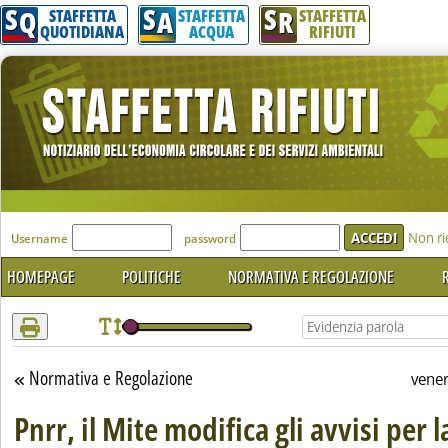
S
S
S
Attenzione! Esegui l'accesso per lèggere interamente la notizia.
Q
A
R
STAFFETTA
STAFFETTA
STAFFETTA
QUOTIDIANA
ACQUA
RIFIUTI
'Modulo Login per accedere'
Non ri
Username
password
HOMEPAGE
POLITICHE
NORMATIVA E REGOLAZIONE
R
Normativa e Regolazione
Torna alla sezione
vene
Pnrr, il Mite modifica gli avvisi per l