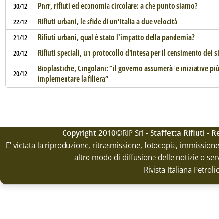
Pnrr, rifiuti ed economia circolare: a che punto siamo?
30/12
Rifiuti urbani, le sfide di un'Italia a due velocità
22/12
Rifiuti urbani, qual è stato l'impatto della pandemia?
21/12
Rifiuti speciali, un protocollo d'intesa per il censimento dei si
20/12
Bioplastiche, Cingolani: “il governo assumerà le iniziative pi
20/12
implementare la filiera”
Copyright 2010
©RIP Srl -
Staffetta Rifiuti -
E' vietata la riproduzione, ritrasmissione, fotocopia, immissione 
altro modo di diffusione delle notizie o ser
Rivista Italiana Petrol