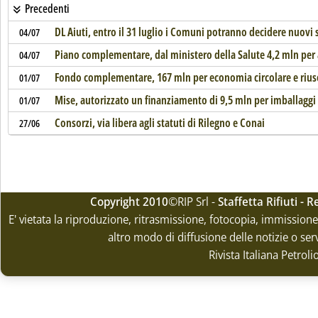
Precedenti
DL Aiuti, entro il 31 luglio i Comuni potranno decidere nuovi s
04/07
Piano complementare, dal ministero della Salute 4,2 mln per a
04/07
Fondo complementare, 167 mln per economia circolare e rius
01/07
Mise, autorizzato un finanziamento di 9,5 mln per imballaggi 
01/07
Consorzi, via libera agli statuti di Rilegno e Conai
27/06
Copyright 2010
©RIP Srl -
Staffetta Rifiuti -
E' vietata la riproduzione, ritrasmissione, fotocopia, immissione 
altro modo di diffusione delle notizie o ser
Rivista Italiana Petrol