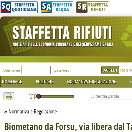
S
S
S
Attenzione! Esegui l'accesso per lèggere interamente la notizia.
Q
A
R
STAFFETTA
STAFFETTA
STAFFETTA
QUOTIDIANA
ACQUA
RIFIUTI
'Modulo Login per accedere'
Non ri
Username
password
HOMEPAGE
POLITICHE
NORMATIVA E REGOLAZIONE
R
Normativa e Regolazione
Torna alla sezione
Biometano da Forsu, via libera dal T