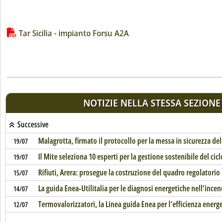
Lista allegati PDF alla notizia
Tar Sicilia - impianto Forsu A2A
NOTIZIE NELLA STESSA SEZIONE
Successive
Malagrotta, firmato il protocollo per la messa in sicurezza del
19/07
Il Mite seleziona 10 esperti per la gestione sostenibile del ciclo
19/07
Rifiuti, Arera: prosegue la costruzione del quadro regolatorio
15/07
La guida Enea-Utilitalia per le diagnosi energetiche nell'incen
14/07
Termovalorizzatori, la Linea guida Enea per l'efficienza energ
12/07