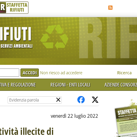
R
STAFFETTA
RIFIUTI
e'
Non riesco ad accedere
Ricerca
IVA E REGOLAZIONE
REGIONI - ENTI LOCALI
AZIENDE CONSORZ
×
venerdì 22 luglio 2022
vità illecite di