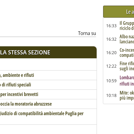
Le a
Il Grupp
16:33
riciclo 
Torna su
Albo na
16:32
lanciano
Co-incen
LA STESSA SEZIONE
16:20
compatib
Fine rif
12:22
sugli ine
, ambiente e rifiuti
Lombardi
10:59
rifiuti i
di rifiuti speciali
Mite: ok
er incentivi brevetti
10:18
più imp
boccia la moratoria abruzzese
iudizio di compatibilità ambientale Puglia per