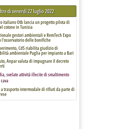
ltre di venerdì 22 luglio 2022
o italiano Otb lancia un progetto pilota di
del cotone in Tunisia
zionale gestori ambientali e RemTech Expo
 l'osservatorio delle bonifiche
erimento, CdS riabilita giudizio di
ilità ambientale Puglia per impianto a Bari
iuto, Anpar valuta di impugnare il decreto
rti
a, svelate attività illecite di smaltimento
n cava
 a trasporto intermodale di rifiuti da parte di
rese