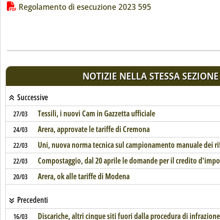
Lista allegati PDF alla notizia
Regolamento di esecuzione 2023 595
NOTIZIE NELLA STESSA SEZIONE
Successive
Tessili, i nuovi Cam in Gazzetta ufficiale
27/03
Arera, approvate le tariffe di Cremona
24/03
Uni, nuova norma tecnica sul campionamento manuale dei rif
22/03
Compostaggio, dal 20 aprile le domande per il credito d'impo
22/03
Arera, ok alle tariffe di Modena
20/03
Precedenti
Discariche, altri cinque siti fuori dalla procedura di infrazione
16/03