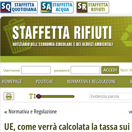
S
S
S
Attenzione! Esegui l'accesso per lèggere interamente la notizia.
Q
A
R
STAFFETTA
STAFFETTA
STAFFETTA
QUOTIDIANA
ACQUA
RIFIUTI
'Modulo Login per accedere'
Non ri
Username
password
HOMEPAGE
POLITICHE
NORMATIVA E REGOLAZIONE
R
Normativa e Regolazione
Torna alla sezione
v
UE, come verrà calcolata la tassa sui r