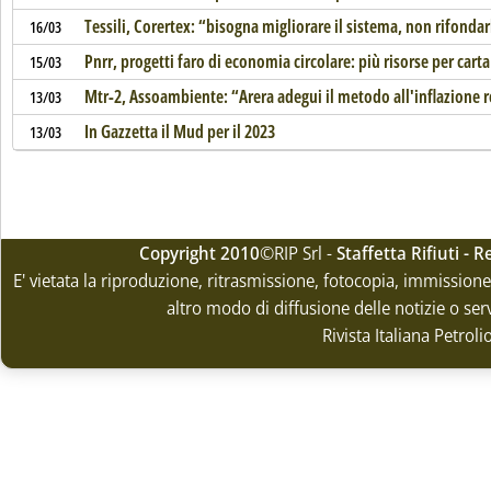
Tessili, Corertex: “bisogna migliorare il sistema, non rifonda
16/03
Pnrr, progetti faro di economia circolare: più risorse per carta
15/03
Mtr-2, Assoambiente: “Arera adegui il metodo all'inflazione r
13/03
In Gazzetta il Mud per il 2023
13/03
Copyright 2010
©RIP Srl -
Staffetta Rifiuti -
E' vietata la riproduzione, ritrasmissione, fotocopia, immissione 
altro modo di diffusione delle notizie o ser
Rivista Italiana Petrol