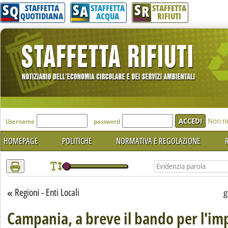
S
S
S
Attenzione! Esegui l'accesso per lèggere interamente la notizia.
Q
A
R
STAFFETTA
STAFFETTA
STAFFETTA
QUOTIDIANA
ACQUA
RIFIUTI
'Modulo Login per accedere'
Non ri
Username
password
HOMEPAGE
POLITICHE
NORMATIVA E REGOLAZIONE
R
Regioni - Enti Locali
Torna alla sezione
g
Campania, a breve il bando per l'im