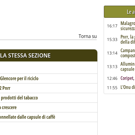
Le a
ia
Malagrot
16:17
sicurezz
Torna su
Pnrr, la
15:33
della di
Campania
13:14
LA STESSA SEZIONE
compost
Allumini
13:13
capsule 
Coripet,
Glencore per il riciclo
12:46
L'Onu di
2 Pnrr
11:55
ei prodotti del tabacco
a crescere
onnellate dalle capsule di caffè