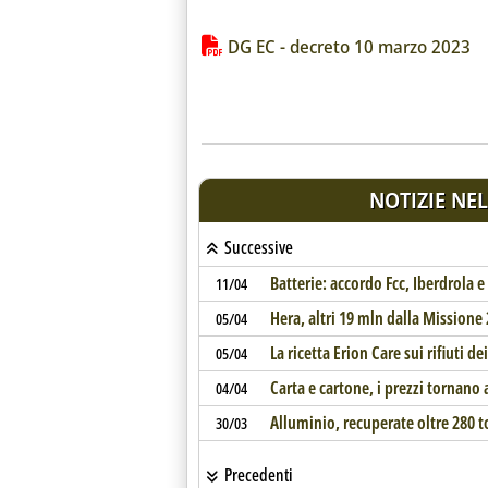
Lista allegati PDF alla notiz
DG EC - decreto 10 marzo 2023
NOTIZIE NEL
Successive
Batterie: accordo Fcc, Iberdrola e 
11/04
Hera, altri 19 mln dalla Missione 
05/04
La ricetta Erion Care sui rifiuti d
05/04
Carta e cartone, i prezzi tornano 
04/04
Alluminio, recuperate oltre 280 t
30/03
Precedenti