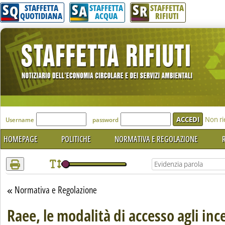
S
S
S
Attenzione! Esegui l'accesso per lèggere interamente la notizia.
Q
A
R
STAFFETTA
STAFFETTA
STAFFETTA
QUOTIDIANA
ACQUA
RIFIUTI
'Modulo Login per accedere'
Non ri
Username
password
HOMEPAGE
POLITICHE
NORMATIVA E REGOLAZIONE
R
Normativa e Regolazione
Torna alla sezione
Raee, le modalità di accesso agli ince