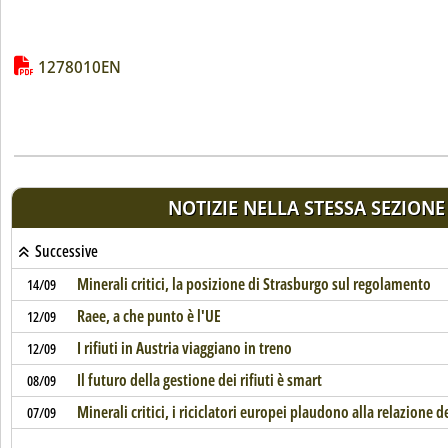
Lista allegati PDF alla notizia
1278010EN
NOTIZIE NELLA STESSA SEZIONE
Successive
Minerali critici, la posizione di Strasburgo sul regolamento
14/09
Raee, a che punto è l'UE
12/09
I rifiuti in Austria viaggiano in treno
12/09
Il futuro della gestione dei rifiuti è smart
08/09
Minerali critici, i riciclatori europei plaudono alla relazione 
07/09