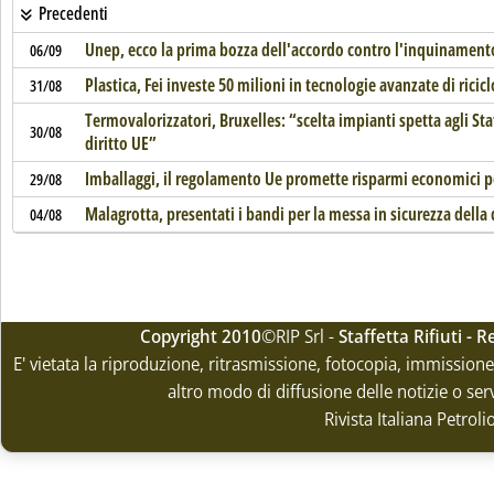
Precedenti
Unep, ecco la prima bozza dell'accordo contro l'inquinamento
06/09
Plastica, Fei investe 50 milioni in tecnologie avanzate di ricicl
31/08
Termovalorizzatori, Bruxelles: “scelta impianti spetta agli St
30/08
diritto UE”
Imballaggi, il regolamento Ue promette risparmi economici p
29/08
Malagrotta, presentati i bandi per la messa in sicurezza della 
04/08
Copyright 2010
©RIP Srl -
Staffetta Rifiuti -
E' vietata la riproduzione, ritrasmissione, fotocopia, immissione 
altro modo di diffusione delle notizie o ser
Rivista Italiana Petrol