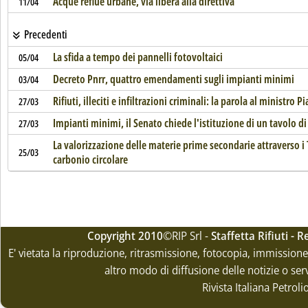
Acque reflue urbane, via libera alla direttiva
11/04
Precedenti
La sfida a tempo dei pannelli fotovoltaici
05/04
Decreto Pnrr, quattro emendamenti sugli impianti minimi
03/04
Rifiuti, illeciti e infiltrazioni criminali: la parola al ministro P
27/03
Impianti minimi, il Senato chiede l'istituzione di un tavolo di
27/03
La valorizzazione delle materie prime secondarie attraverso i T
25/03
carbonio circolare
Copyright 2010
©RIP Srl -
Staffetta Rifiuti -
E' vietata la riproduzione, ritrasmissione, fotocopia, immissione 
altro modo di diffusione delle notizie o ser
Rivista Italiana Petrol