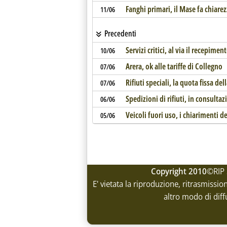
Fanghi primari, il Mase fa chiarezz
11/06
Precedenti
Servizi critici, al via il recepimen
10/06
Arera, ok alle tariffe di Collegno
07/06
Rifiuti speciali, la quota fissa de
07/06
Spedizioni di rifiuti, in consult
06/06
Veicoli fuori uso, i chiarimenti d
05/06
Copyright 2010
©RIP 
E' vietata la riproduzione, ritrasmissio
altro modo di diff