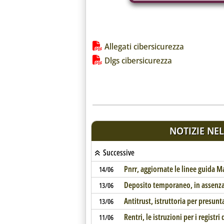
Lista allegati PDF alla notiz
Allegati cibersicurezza
Dlgs cibersicurezza
NOTIZIE NEL
Successive
Pnrr, aggiornate le linee guida Ma
14/06
Deposito temporaneo, in assenza 
13/06
Antitrust, istruttoria per presun
13/06
Rentri, le istruzioni per i registri 
11/06