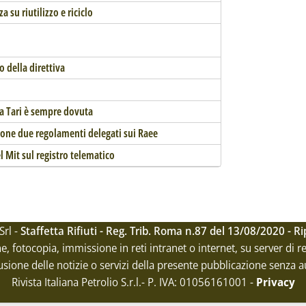
a su riutilizzo e riciclo
to della direttiva
lla Tari è sempre dovuta
azione due regolamenti delegati sui Raee
el Mit sul registro telematico
Srl -
Staffetta Rifiuti - Reg. Trib. Roma n.87 del 13/08/2020 - 
ne, fotocopia, immissione in reti intranet o internet, su server di 
usione delle notizie o servizi della presente pubblicazione senza a
Rivista Italiana Petrolio S.r.l.- P. IVA: 01056161001
-
Privacy