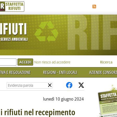
R
STAFFETTA
RIFIUTI
e'
Non riesco ad accedere
Ricerca
IVA E REGOLAZIONE
REGIONI - ENTI LOCALI
AZIENDE CONSORZ
×
lunedì 10 giugno 2024
i rifiuti nel recepimento