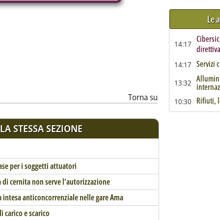
Le a
Cibersic
ia
14:17
direttiv
Servizi c
14:17
Allumini
13:32
internaz
Torna su
Rifiuti,
10:30
LA STESSA SEZIONE
se per i soggetti attuatori
di cernita non serve l'autorizzazione
ta intesa anticoncorrenziale nelle gare Ama
di carico e scarico