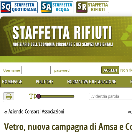
S
S
S
Attenzione! Esegui l'accesso per lèggere interamente la notizia.
Q
A
R
STAFFETTA
STAFFETTA
STAFFETTA
QUOTIDIANA
ACQUA
RIFIUTI
'Modulo Login per accedere'
Non ri
Username
password
HOMEPAGE
POLITICHE
NORMATIVA E REGOLAZIONE
R
Aziende Consorzi Associazioni
Torna alla sezione
v
Vetro, nuova campagna di Amsa e C