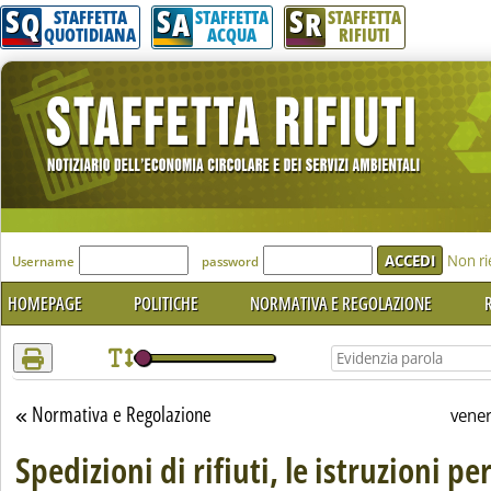
S
S
S
Attenzione! Esegui l'accesso per lèggere interamente la notizia.
Q
A
R
STAFFETTA
STAFFETTA
STAFFETTA
QUOTIDIANA
ACQUA
RIFIUTI
'Modulo Login per accedere'
Non ri
Username
password
HOMEPAGE
POLITICHE
NORMATIVA E REGOLAZIONE
R
Normativa e Regolazione
Torna alla sezione
vene
Spedizioni di rifiuti, le istruzioni per 