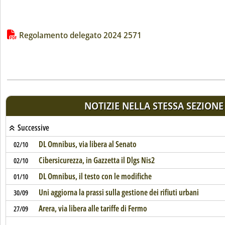
Lista allegati PDF alla notizia
Regolamento delegato 2024 2571
NOTIZIE NELLA STESSA SEZIONE
Successive
DL Omnibus, via libera al Senato
02/10
Cibersicurezza, in Gazzetta il Dlgs Nis2
02/10
DL Omnibus, il testo con le modifiche
01/10
Uni aggiorna la prassi sulla gestione dei rifiuti urbani
30/09
Arera, via libera alle tariffe di Fermo
27/09