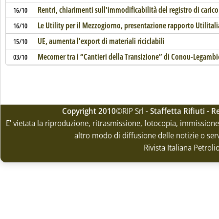
Rentri, chiarimenti sull'immodificabilità del registro di carico
16/10
Le Utility per il Mezzogiorno, presentazione rapporto Utilita
16/10
UE, aumenta l'export di materiali riciclabili
15/10
Mecomer tra i “Cantieri della Transizione” di Conou-Legambi
03/10
Copyright 2010
©RIP Srl -
Staffetta Rifiuti -
E' vietata la riproduzione, ritrasmissione, fotocopia, immissione 
altro modo di diffusione delle notizie o ser
Rivista Italiana Petrol