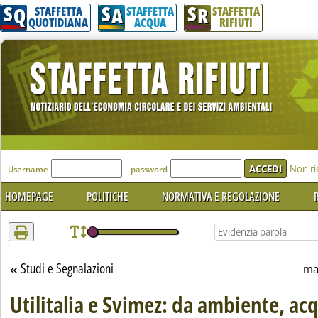
S
S
S
Attenzione! Esegui l'accesso per lèggere interamente la notizia.
Q
A
R
STAFFETTA
STAFFETTA
STAFFETTA
QUOTIDIANA
ACQUA
RIFIUTI
'Modulo Login per accedere'
Non ri
Username
password
HOMEPAGE
POLITICHE
NORMATIVA E REGOLAZIONE
R
Studi e Segnalazioni
Torna alla sezione
ma
Utilitalia e Svimez: da ambiente, ac