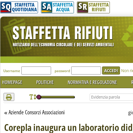
S
S
S
Attenzione! Esegui l'accesso per lèggere interamente la notizia.
Q
A
R
STAFFETTA
STAFFETTA
STAFFETTA
QUOTIDIANA
ACQUA
RIFIUTI
'Modulo Login per accedere'
Non ri
Username
password
HOMEPAGE
POLITICHE
NORMATIVA E REGOLAZIONE
R
Aziende Consorzi Associazioni
Torna alla sezione
gi
Corepla inaugura un laboratorio did