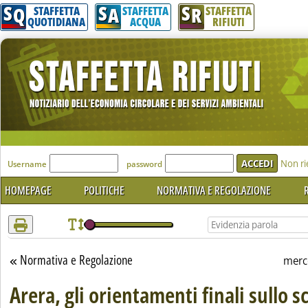
S
S
S
Attenzione! Esegui l'accesso per lèggere interamente la notizia.
Q
A
R
STAFFETTA
STAFFETTA
STAFFETTA
QUOTIDIANA
ACQUA
RIFIUTI
'Modulo Login per accedere'
Non ri
Username
password
HOMEPAGE
POLITICHE
NORMATIVA E REGOLAZIONE
R
Normativa e Regolazione
Torna alla sezione
merc
Arera, gli orientamenti finali sullo 