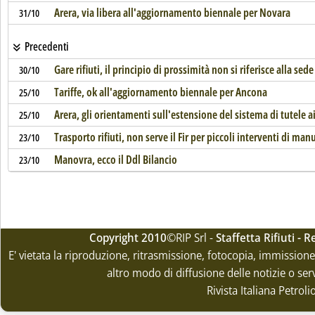
Arera, via libera all'aggiornamento biennale per Novara
31/10
Precedenti
Gare rifiuti, il principio di prossimità non si riferisce alla sede
30/10
Tariffe, ok all'aggiornamento biennale per Ancona
25/10
Arera, gli orientamenti sull'estensione del sistema di tutele ai 
25/10
Trasporto rifiuti, non serve il Fir per piccoli interventi di ma
23/10
Manovra, ecco il Ddl Bilancio
23/10
Copyright 2010
©RIP Srl -
Staffetta Rifiuti -
E' vietata la riproduzione, ritrasmissione, fotocopia, immissione 
altro modo di diffusione delle notizie o ser
Rivista Italiana Petrol