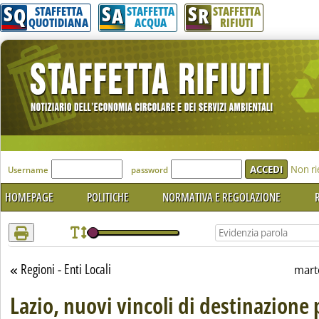
S
S
S
Attenzione! Esegui l'accesso per lèggere interamente la notizia.
Q
A
R
STAFFETTA
STAFFETTA
STAFFETTA
QUOTIDIANA
ACQUA
RIFIUTI
'Modulo Login per accedere'
Non ri
Username
password
HOMEPAGE
POLITICHE
NORMATIVA E REGOLAZIONE
R
Regioni - Enti Locali
Torna alla sezione
mart
Lazio, nuovi vincoli di destinazione p