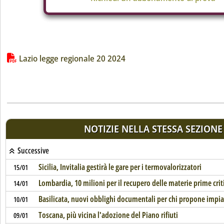
Lista allegati PDF alla notizia
Lazio legge regionale 20 2024
NOTIZIE NELLA STESSA SEZIONE
Successive
Sicilia, Invitalia gestirà le gare per i termovalorizzatori
15/01
Lombardia, 10 milioni per il recupero delle materie prime crit
14/01
Basilicata, nuovi obblighi documentali per chi propone impia
10/01
Toscana, più vicina l'adozione del Piano rifiuti
09/01