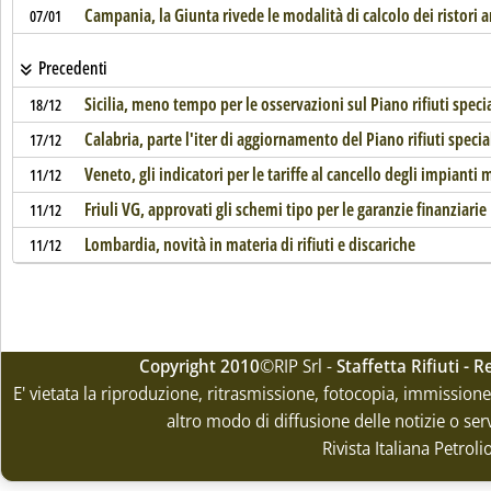
Campania, la Giunta rivede le modalità di calcolo dei ristori 
07/01
Precedenti
Sicilia, meno tempo per le osservazioni sul Piano rifiuti specia
18/12
Calabria, parte l'iter di aggiornamento del Piano rifiuti specia
17/12
Veneto, gli indicatori per le tariffe al cancello degli impianti
11/12
Friuli VG, approvati gli schemi tipo per le garanzie finanziarie
11/12
Lombardia, novità in materia di rifiuti e discariche
11/12
Copyright 2010
©RIP Srl -
Staffetta Rifiuti -
E' vietata la riproduzione, ritrasmissione, fotocopia, immissione 
altro modo di diffusione delle notizie o ser
Rivista Italiana Petrol