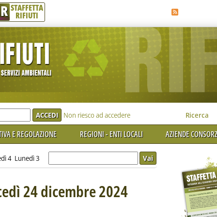
R
STAFFETTA
RIFIUTI
e'
Non riesco ad accedere
Ricerca
IVA E REGOLAZIONE
REGIONI - ENTI LOCALI
AZIENDE CONSORZ
dì 4
Lunedì 3
rtedì 24 dicembre 2024