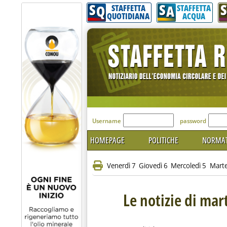
S
S
S
Q
A
STAFFETTA
STAFFETTA
QUOTIDIANA
ACQUA
'Modulo Login per acceder
Username
password
HOMEPAGE
POLITICHE
NORMAT
Venerdì 7
Giovedì 6
Mercoledì 5
Marte
Le notizie di ma