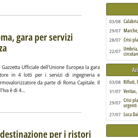
Calabria
03/08
Marche, 
29/07
ma, gara per servizi
Crisi pl
28/07
za
. Sottotitolo: Quattro lotti per oltre 43 milioni
. Pubblicata martedì 24 dicembre 2024 alle 10.55.
Umbria,
22/07
circolar
 Gazzetta Ufficiale dell'Unione Europea la gara
Az
re in 4 lotti per i servizi di ingegneria e
Rifiuti,
ermovalorizzatore da parte di Roma Capitale. Il
03/08
Leggi tutta la notizia: 'Termovalorizzatore Roma, g
Iva è di 4...
Veritas
31/07
ia
Crisi pl
29/07
urgenti 
Luca Da
27/07
 destinazione per i ristori