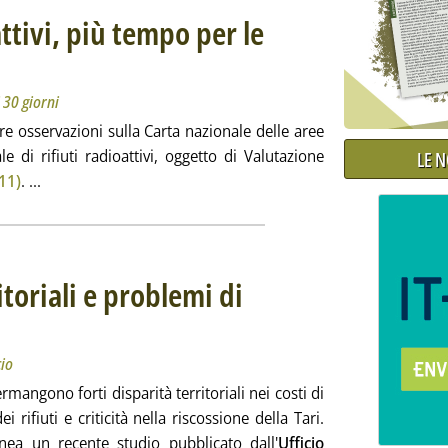
ttivi, più tempo per le
Il ministro Pichetto dispone una proroga di 30 giorni
artedì 24 dicembre 2024 alle 13.33.
 30 giorni
e osservazioni sulla Carta nazionale delle aree
e di rifiuti radioattivi, oggetto di Valutazione
LE 
Leggi tutta la notizia: 'Deposito rifiuti radioattivi, più t
/11)
. ...
itoriali e problemi di
'Ufficio parlamentare di bilancio
cembre 2024 alle 13.17.
cio
ermangono forti disparità territoriali nei costi di
i rifiuti e criticità nella riscossione della Tari.
inea un recente studio pubblicato dall'
Ufficio