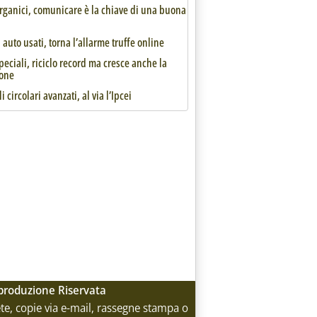
ri deve essere destinata a interventi di mitigazione e compensazione
organici, comunicare è la chiave di una buona
auto usati, torna l’allarme truffe online
speciali, riciclo record ma cresce anche la
one
i circolari avanzati, al via l’Ipcei
azione per i ristori ambientali'
Riproduzione Riservata
rete, copie via e-mail, rassegne stampa o