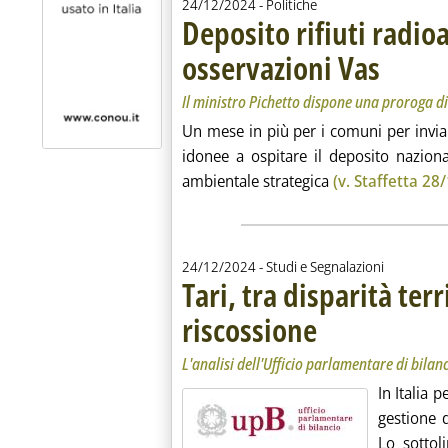
24/12/2024
- Politiche
Deposito rifiuti radioa
osservazioni Vas
. Sottotitolo: 
. Pubblicata m
Il ministro Pichetto dispone una proroga di
Un mese in più per i comuni per inviar
idonee a ospitare il deposito nazional
ambientale strategica
(v. Staffetta 28
24/12/2024
- Studi e Segnalazioni
Tari, tra disparità terr
riscossione
. Sottotitolo: L'analisi dell
. Pubblicata martedì 24 di
L'analisi dell'Ufficio parlamentare di bilan
In Italia p
gestione de
Lo sottol