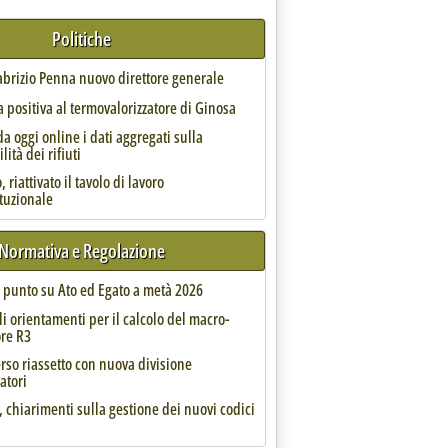
Politiche
rritoriali e problemi di riscossione'
Fabrizio Penna nuovo direttore generale
 positiva al termovalorizzatore di Ginosa
da oggi online i dati aggregati sulla
lità dei rifiuti
 riattivato il tavolo di lavoro
per gli investimenti nel settore tessile
ituzionale
Normativa e Regolazione
l punto su Ato ed Egato a metà 2026
li orientamenti per il calcolo del macro-
ore R3
prevede per rifiuti ed economia circolare'
rso riassetto con nuova divisione
atori
, chiarimenti sulla gestione dei nuovi codici