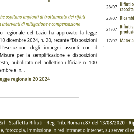
 delle risorse che i Comuni che ospitano impianti di trattamento dei rifiuti ricevono dai gesto
embre 2024 alle 10.26.
Rifiuti 
28/07
raccolta
he ospitano impianti di trattamento dei rifiuti
Ricambi 
23/07
 a interventi di mitigazione e compensazione
Rifiuti 
21/07
produzi
lio regionale del Lazio ha approvato la legge
 10 dicembre 2024, n. 20, recante “Disposizioni
Material
17/07
all'esecuzione degli impegni assunti con il
Misure per la semplificazione e disposizioni
 testo, pubblicato nel bollettino ufficiale n. 100
Leggi tutta la notizia: 'Lazio, nuovi vincoli di destin
embre e in...
ia
legge regionale 20 2024
Srl -
Staffetta Rifiuti - Reg. Trib. Roma n.87 del 13/08/2020 - 
ne, fotocopia, immissione in reti intranet o internet, su server di 