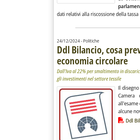
parlament
dati relativi alla riscossione della tass
24/12/2024
- Politiche
Ddl Bilancio, cosa prev
economia circolare
. Sottot
. Pubbli
Dall'Iva al 22% per smaltimento in discari
gli investimenti nel settore tessile
Il disegno
Camera d
all'esame
alcune novi
Lista allegati PDF alla notiz
Ddl Bi