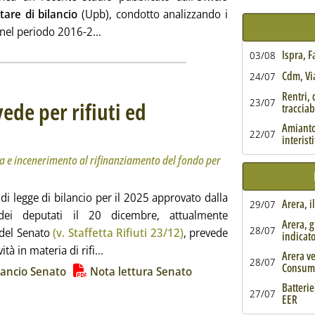
are di bilancio
(Upb), condotto analizzando i
Leggi tutta la notizia: 'Tari, tra disparità te
a nel periodo 2016-2...
Ispra, 
03/08
Cdm, Via
24/07
Rentri, 
23/07
ede per rifiuti ed
tracciabi
Amianto,
itolo: Dall'Iva al 22% per smaltimento in discarica e incenerimento al rifinanziamento del fondo 
cata martedì 24 dicembre 2024 alle 12.29.
22/07
interist
ca e incenerimento al rifinanziamento del fondo per
 di legge di bilancio per il 2025 approvato dalla
Arera, i
29/07
ei deputati il 20 dicembre, attualmente
Arera, g
28/07
 del Senato
(v. Staffetta Rifiuti 23/12)
, prevede
indicat
Leggi tutta la notizia: 'Ddl Bilancio, cosa 
tà in materia di rifi...
Arera ve
28/07
ia
Consum
lancio Senato
Nota lettura Senato
Batterie
27/07
EER