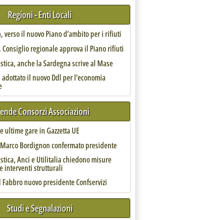
Regioni - Enti Locali
, verso il nuovo Piano d’ambito per i rifiuti
Consiglio regionale approva il Piano rifiuti
astica, anche la Sardegna scrive al Mase
 adottato il nuovo Ddl per l’economia
e
iende Consorzi Associazioni
 le ultime gare in Gazzetta UE
ara per servizi ingegneria e consulenza '
, Marco Bordignon confermato presidente
astica, Anci e Utilitalia chiedono misure
e interventi strutturali
l Fabbro nuovo presidente Confservizi
Studi e Segnalazioni