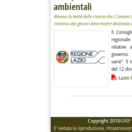
ambientali
. Sottotitolo: Almeno la metà
. Pubblicata martedì 24 dic
Almeno la metà delle risorse che i Comuni c
ricevono dai gestori deve essere destinata
Il Consig
regionale
relative 
governo. 
varie”. Il
del 12 dic
Lista allegati PDF alla notiz
Lazio 
Copyright 2010
©RIP 
E' vietata la riproduzione, ritrasmissio