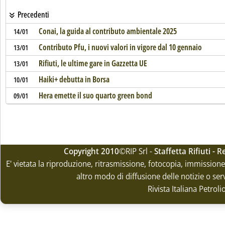
Precedenti
Conai, la guida al contributo ambientale 2025
14/01
Contributo Pfu, i nuovi valori in vigore dal 10 gennaio
13/01
Rifiuti, le ultime gare in Gazzetta UE
13/01
Haiki+ debutta in Borsa
10/01
Hera emette il suo quarto green bond
09/01
Copyright 2010
©RIP Srl -
Staffetta Rifiuti -
E' vietata la riproduzione, ritrasmissione, fotocopia, immissione 
altro modo di diffusione delle notizie o ser
Rivista Italiana Petrol