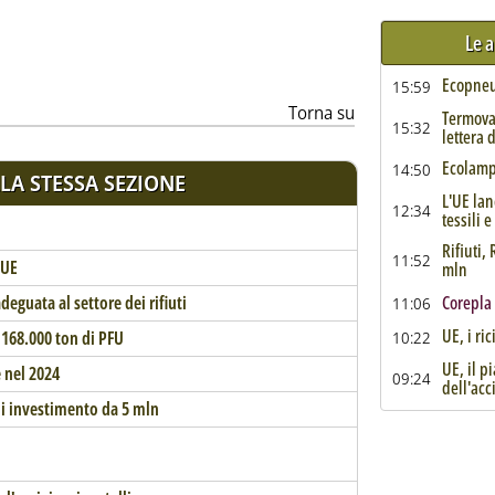
Le a
Ecopneus
15:59
Torna su
Termova
15:32
lettera 
Ecolamp,
14:50
LA STESSA SEZIONE
L'UE lan
12:34
tessili e
Rifiuti,
11:52
 UE
mln
eguata al settore dei rifiuti
Corepla
11:06
UE, i ric
 168.000 ton di PFU
10:22
UE, il p
 nel 2024
09:24
dell'acc
di investimento da 5 mln