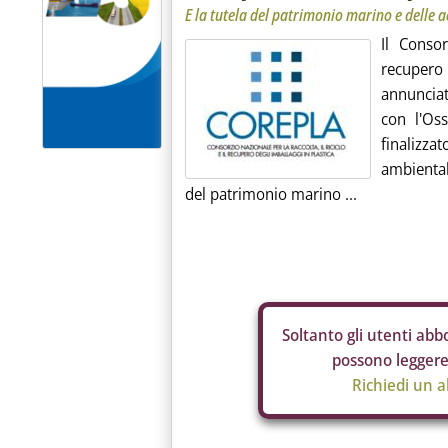
E la tutela del patrimonio marino e delle 
Il Consor
recupero
annunciat
con l'Os
finalizza
ambiental
del patrimonio marino ...
Soltanto gli
utenti abbo
possono leggere 
Richiedi un 