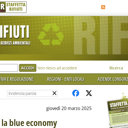
R
STAFFETTA
RIFIUTI
e'
Non riesco ad accedere
Ricerca
IVA E REGOLAZIONE
REGIONI - ENTI LOCALI
AZIENDE CONSORZ
×
giovedì 20 marzo 2025
 la blue economy