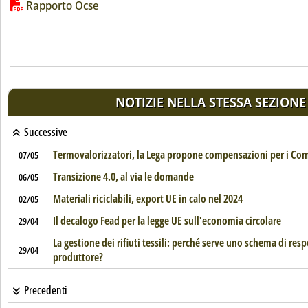
Lista allegati PDF alla notizia
Rapporto Ocse
NOTIZIE NELLA STESSA SEZIONE
Successive
Termovalorizzatori, la Lega propone compensazioni per i Co
07/05
Transizione 4.0, al via le domande
06/05
Materiali riciclabili, export UE in calo nel 2024
02/05
Il decalogo Fead per la legge UE sull'economia circolare
29/04
La gestione dei rifiuti tessili: perché serve uno schema di resp
29/04
produttore?
Precedenti