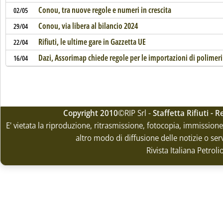
Conou, tra nuove regole e numeri in crescita
02/05
Conou, via libera al bilancio 2024
29/04
Rifiuti, le ultime gare in Gazzetta UE
22/04
Dazi, Assorimap chiede regole per le importazioni di polimeri
16/04
Copyright 2010
©RIP Srl -
Staffetta Rifiuti -
E' vietata la riproduzione, ritrasmissione, fotocopia, immissione 
altro modo di diffusione delle notizie o ser
Rivista Italiana Petrol